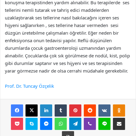
konuşma terapistinden yardım alınabilir. Bu terapilerde ses
tellerini nemli tutarak ve tahriş edici maddelerden
uzaklaştırarak ses tellerine nasıl bakılacağını içeren ses
hijyeni sağlanırken , ses tellerine hasar vermeden sesi
düzgün üretebilme çalışmaları öğretilir. Eğer neden bir
enfeksiyonsa onun tedavisi yapılır. Reflü düşünülen
durumlarda çocuk gastroenteroloji uzmanından yardım
alınabilir. Çocuklarda çok sık görülmese de nodül, kist, polip
gibi durumlar saptanır ve ses hijyeni ve ses terapisinden
yarar görmezse nadir de olsa cerrahi müdahale gerekebilir.
Prof. Dr. Tuncay Özçelik
Facebook
X
LinkedIn
Tumblr
Pinterest
Reddit
VKontakte
Odnok
Pocket
Skype
Messenger
WhatsApp
Telegram
Viber
Line
E-Posta ile payla
Yazdır