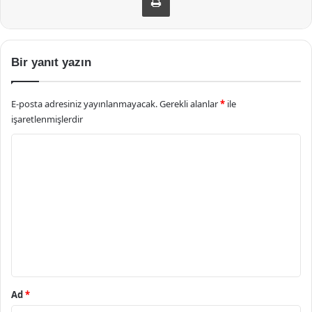
Bir yanıt yazın
E-posta adresiniz yayınlanmayacak.
Gerekli alanlar
*
ile
işaretlenmişlerdir
Y
o
r
u
m
*
Ad
*