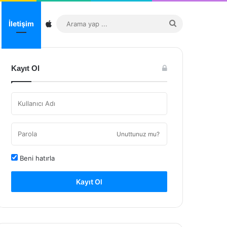
Sitemap
Arama
İletişim
yap
...
Kayıt Ol
Unuttunuz mu?
Beni hatırla
Kayıt Ol