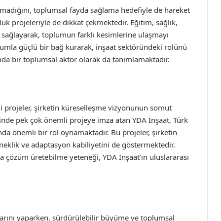
adığını, toplumsal fayda sağlama hedefiyle de hareket
luk projeleriyle de dikkat çekmektedir. Eğitim, sağlık,
er sağlayarak, toplumun farklı kesimlerine ulaşmayı
umla güçlü bir bağ kurarak, inşaat sektöründeki rolünü
anda bir toplumsal aktör olarak da tanımlamaktadır.
ği projeler, şirketin küreselleşme vizyonunun somut
rinde pek çok önemli projeye imza atan YDA İnşaat, Türk
da önemli bir rol oynamaktadır. Bu projeler, şirketin
sneklik ve adaptasyon kabiliyetini de göstermektedir.
ıca çözüm üretebilme yeteneği, YDA İnşaat’ın uluslararası
larını yaparken, sürdürülebilir büyüme ve toplumsal