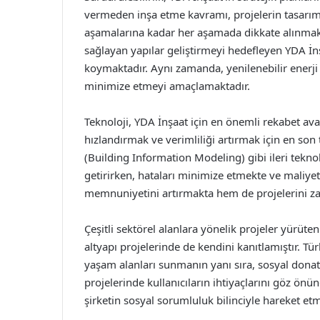
vermeden inşa etme kavramı, projelerin tasarı
aşamalarına kadar her aşamada dikkate alınmakta
sağlayan yapılar geliştirmeyi hedefleyen YDA İn
koymaktadır. Aynı zamanda, yenilenebilir enerji 
minimize etmeyi amaçlamaktadır.
Teknoloji, YDA İnşaat için en önemli rekabet avant
hızlandırmak ve verimliliği artırmak için en so
(Building Information Modeling) gibi ileri teknol
getirirken, hataları minimize etmekte ve maliye
memnuniyetini artırmakta hem de projelerini 
Çeşitli sektörel alanlara yönelik projeler yürüten 
altyapı projelerinde de kendini kanıtlamıştır. Tü
yaşam alanları sunmanın yanı sıra, sosyal donat
projelerinde kullanıcıların ihtiyaçlarını göz ö
şirketin sosyal sorumluluk bilinciyle hareket et