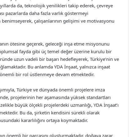
ıllarda da, teknolojik yenilikleri takip ederek, çevreye
rası pazarlarda daha fazla varlık göstermeyi
ım benimseyerek, çalışanlarının gelişimi ve motivasyonu
manın ötesine geçerek, geleceği inşa etme misyonunu
 toplumsal fayda gibi üç temel değer üzerine kurulu bir
öründe uzun vadeli bir başarı hedefleyerek, Türkiye’nin ve
ağlamaktadır. Bu anlamda YDA İnşaat, yalnızca inşaat
a önemli bir rol üstlenmeye devam etmektedir.
laşımıyla, Türkiye ve dünyada önemli projelere imza
inde, projelerinin her aşamasında yüksek standartları
elikle büyük ölçekli projelerdeki uzmanlığı, YDA İnşaat’ı
mektedir. Bu da, şirketin kendisini sürekli olarak
nusundaki kararlılığını ortaya koymaktadır.
rının önemli bir parçasını oluşturmaktadır. doğaya zarar