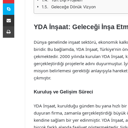
Skype
Geleceğe Dönük Vizyon
E-Posta ile paylaş
YDA İnşaat: Geleceği İnşa Et
Yazdır
Dünya genelinde inşaat sektörü, ekonomik kalk
biridir. Bu bağlamda, YDA İnşaat, Türkiye’nin ön
çekmektedir. 2000 yılında kurulan YDA İnşaat, k
gerçekleştirdiği projelerle adını duyurmuştur. İy
misyon belirlemesi gerektiği anlayışıyla hareke
çıkmıştır.
Kuruluş ve Gelişim Süreci
YDA İnşaat, kurulduğu günden bu yana hızlı bir 
duyuran firma, zamanla gerçekleştirdiği büyük ö
kendine sağlam bir yer edinmiştir. YDA İnşaat, alt
birçok farklı alanda faaliyet göstermektedir. Şir