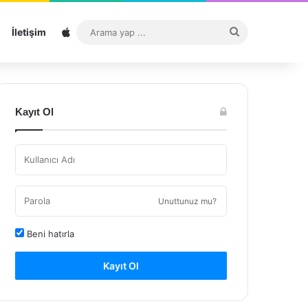
Sitemap
Arama
İletişim
yap
...
Kayıt Ol
Unuttunuz mu?
Beni hatırla
Kayıt Ol