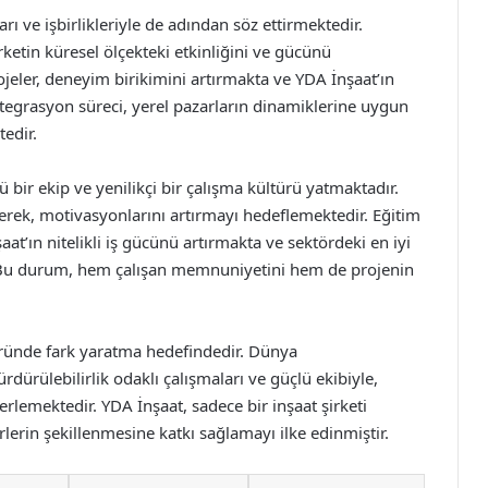
rı ve işbirlikleriyle de adından söz ettirmektedir.
irketin küresel ölçekteki etkinliğini ve gücünü
ojeler, deneyim birikimini artırmakta ve YDA İnşaat’ın
egrasyon süreci, yerel pazarların dinamiklerine uygun
edir.
 bir ekip ve yenilikçi bir çalışma kültürü yatmaktadır.
eyerek, motivasyonlarını artırmayı hedeflemektedir. Eğitim
aat’ın nitelikli iş gücünü artırmakta ve sektördeki en iyi
 Bu durum, hem çalışan memnuniyetini hem de projenin
öründe fark yaratma hedefindedir. Dünya
ürdürülebilirlik odaklı çalışmaları ve güçlü ekibiyle,
rlemektedir. YDA İnşaat, sadece bir inşaat şirketi
lerin şekillenmesine katkı sağlamayı ilke edinmiştir.