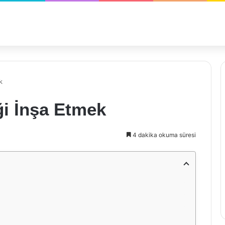
k
ği İnşa Etmek
4 dakika okuma süresi