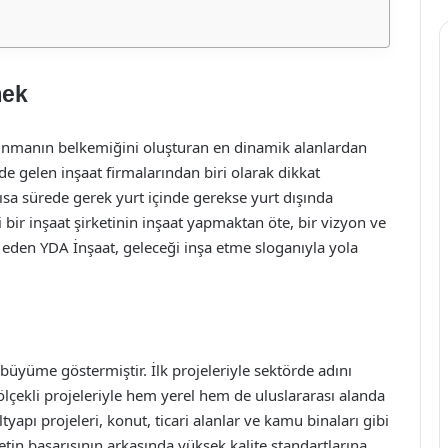
mek
ınmanın belkemiğini oluşturan en dinamik alanlardan
de gelen inşaat firmalarından biri olarak dikkat
ısa sürede gerek yurt içinde gerekse yurt dışında
i bir inşaat şirketinin inşaat yapmaktan öte, bir vizyon ve
t eden YDA İnşaat, geleceği inşa etme sloganıyla yola
büyüme göstermiştir. İlk projeleriyle sektörde adını
lçekli projeleriyle hem yerel hem de uluslararası alanda
yapı projeleri, konut, ticari alanlar ve kamu binaları gibi
ketin başarısının arkasında yüksek kalite standartlarına