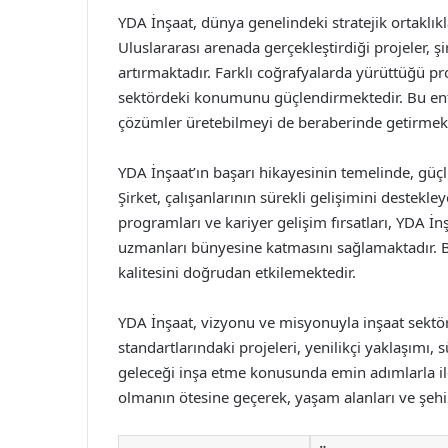
YDA İnşaat, dünya genelindeki stratejik ortaklıkla
Uluslararası arenada gerçekleştirdiği projeler, ş
artırmaktadır. Farklı coğrafyalarda yürüttüğü pr
sektördeki konumunu güçlendirmektedir. Bu ent
çözümler üretebilmeyi de beraberinde getirmekt
YDA İnşaat’ın başarı hikayesinin temelinde, güçlü
Şirket, çalışanlarının sürekli gelişimini destekl
programları ve kariyer gelişim fırsatları, YDA İnş
uzmanları bünyesine katmasını sağlamaktadır.
kalitesini doğrudan etkilemektedir.
YDA İnşaat, vizyonu ve misyonuyla inşaat sekt
standartlarındaki projeleri, yenilikçi yaklaşımı, s
geleceği inşa etme konusunda emin adımlarla ile
olmanın ötesine geçerek, yaşam alanları ve şehir