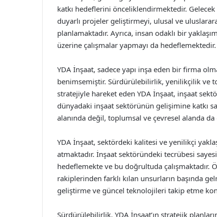
katkı hedeflerini önceliklendirmektedir. Gelecek y
duyarlı projeler geliştirmeyi, ulusal ve uluslara
planlamaktadır. Ayrıca, insan odaklı bir yaklaş
üzerine çalışmalar yapmayı da hedeflemektedir.
YDA İnşaat, sadece yapı inşa eden bir firma ol
benimsemiştir. Sürdürülebilirlik, yenilikçilik ve
stratejiyle hareket eden YDA İnşaat, inşaat sekt
dünyadaki inşaat sektörünün gelişimine katkı s
alanında değil, toplumsal ve çevresel alanda d
YDA İnşaat, sektördeki kalitesi ve yenilikçi yak
atmaktadır. İnşaat sektöründeki tecrübesi sayes
hedeflemekte ve bu doğrultuda çalışmaktadır. Öz
rakiplerinden farklı kılan unsurların başında gel
geliştirme ve güncel teknolojileri takip etme ko
Sürdürülebilirlik, YDA İnşaat’ın stratejik planla