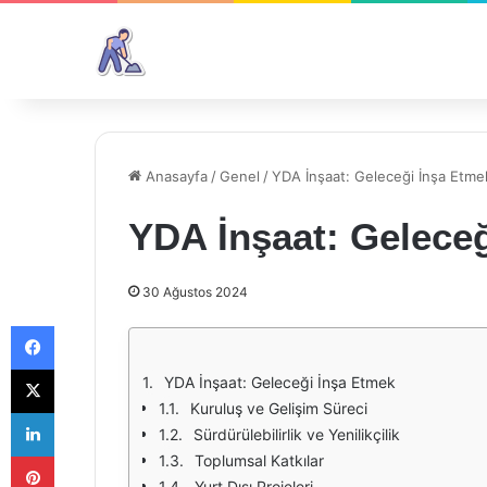
Anasayfa
/
Genel
/
YDA İnşaat: Geleceği İnşa Etme
YDA İnşaat: Gelece
30 Ağustos 2024
Facebook
X
YDA İnşaat: Geleceği İnşa Etmek
Kuruluş ve Gelişim Süreci
LinkedIn
Sürdürülebilirlik ve Yenilikçilik
Pinterest
Toplumsal Katkılar
Yurt Dışı Projeleri