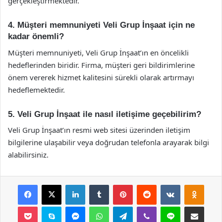
gerçekleştirmektedir.
4. Müşteri memnuniyeti Veli Grup İnşaat için ne
kadar önemli?
Müşteri memnuniyeti, Veli Grup İnşaat’ın en öncelikli
hedeflerinden biridir. Firma, müşteri geri bildirimlerine
önem vererek hizmet kalitesini sürekli olarak artırmayı
hedeflemektedir.
5. Veli Grup İnşaat ile nasıl iletişime geçebilirim?
Veli Grup İnşaat’ın resmi web sitesi üzerinden iletişim
bilgilerine ulaşabilir veya doğrudan telefonla arayarak bilgi
alabilirsiniz.
Facebook
X
LinkedIn
Tumblr
Pinterest
Reddit
VKontakte
Odnok
Pocket
Skype
Messenger
WhatsApp
Telegram
Viber
Line
E-Posta ile payla