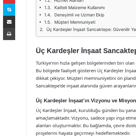
Hizmet Alanları
Skype
Kaliteli Malzeme Kullanımı
Deneyimli ve Uzman Ekip
E-Posta ile paylaş
Müşteri Memnuniyeti
Yazdır
Üç Kardeşler İnşaat Sancaktepe: Güvenilir Y
Üç Kardeşler İnşaat Sancaktep
Türkiye’nin hızla gelişen bölgelerinden biri olan
Bu bölgede faaliyet gösteren Üç Kardeşler İnşaat,
dikkat çekiyor. Müşteri memnuniyetini ön planda
Sancaktepe’de inşaat alanında güven arayanların t
Üç Kardeşler İnşaat’ın Vizyonu ve Misyo
Üç Kardeşler İnşaat, kurulduğu günden bu yana 
amaçlamaktadır. Vizyonu, sadece yapı inşa etme
alanları oluşturmaktır. Bu bağlamda, çevre do
projelerini hayata geçirmeyi hedeflemektedir.