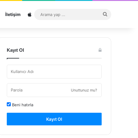
Sitemap
Arama
İletişim
yap
...
Kayıt Ol
Unuttunuz mu?
Beni hatırla
Kayıt Ol