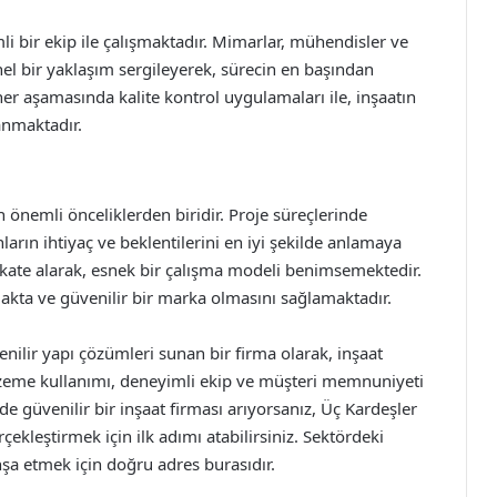
i bir ekip ile çalışmaktadır. Mimarlar, mühendisler ve
nel bir yaklaşım sergileyerek, sürecin en başından
 her aşamasında kalite kontrol uygulamaları ile, inşaatın
anmaktadır.
 önemli önceliklerden biridir. Proje süreçlerinde
nların ihtiyaç ve beklentilerini en iyi şekilde anlamaya
ikkate alarak, esnek bir çalışma modeli benimsemektedir.
makta ve güvenilir bir marka olmasını sağlamaktadır.
nilir yapı çözümleri sunan bir firma olarak, inşaat
alzeme kullanımı, deneyimli ekip ve müşteri memnuniyeti
de güvenilir bir inşaat firması arıyorsanız, Üç Kardeşler
rçekleştirmek için ilk adımı atabilirsiniz. Sektördeki
inşa etmek için doğru adres burasıdır.