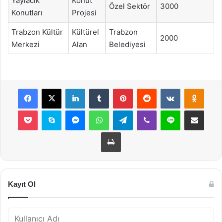
Yaylacık
Konut
Özel Sektör
3000
Konutları
Projesi
Trabzon Kültür
Kültürel
Trabzon
2000
Merkezi
Alan
Belediyesi
Facebook
X
LinkedIn
Tumblr
Pinterest
Reddit
VKontakte
Odnok
Pocket
Skype
Messenger
WhatsApp
Telegram
Viber
Line
E-Posta ile payla
Yazdır
Kayıt Ol