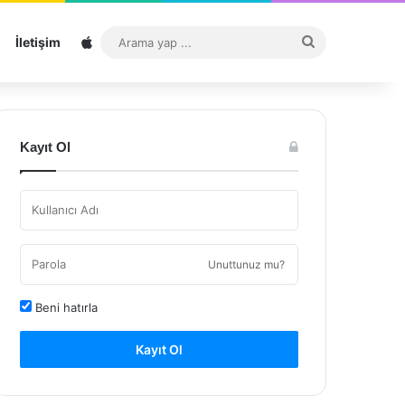
Sitemap
Arama
İletişim
yap
...
Kayıt Ol
Unuttunuz mu?
Beni hatırla
Kayıt Ol