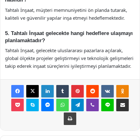
Tahtalı İnşaat, müşteri memnuniyetini ön planda tutarak,
kaliteli ve güvenilir yapılar inşa etmeyi hedeflemektedir.
5. Tahtalı İnşaat gelecekte hangi hedeflere ulaşmayı
planlamaktadır?
Tahtalı İnşaat, gelecekte uluslararası pazarlara açılarak,
global ölçekte projeler geliştirmeyi ve teknolojik gelişmeleri
takip ederek inşaat süreçlerini iyileştirmeyi planlamaktadır.
Facebook
X
LinkedIn
Tumblr
Pinterest
Reddit
VKontakte
Odnok
Pocket
Skype
Messenger
WhatsApp
Telegram
Viber
Line
E-Posta ile payla
Yazdır