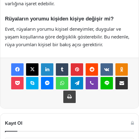
varlığına işaret edebilir.
Rüyaların yorumu kişiden kişiye değişir mi?
Evet, rüyaların yorumu kişisel deneyimler, duygular ve
yaşam koşullarına göre değişiklik gösterebilir. Bu nedenle,
rüya yorumları kişisel bir bakış açısı gerektirir.
Facebook
X
LinkedIn
Tumblr
Pinterest
Reddit
VKontakte
Odnok
Pocket
Skype
Messenger
WhatsApp
Telegram
Viber
Line
E-Posta ile payla
Yazdır
Kayıt Ol