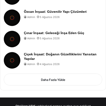
Özcan İnşaat: Güvenilir Yapı Çözümleri
Admin
5 Ağustos 2026
Çınar İnşaat: Geleceği İnşa Eden Güç
Admin
5 Ağustos 2026
Çiçek İnşaat: Doğanın Güzelliklerini Yansıtan
Yapılar
Admin
4 Ağustos 2026
Daha Fazla Yükle
Otel kapı kilidi
unblocked games
evden eve nakliyat