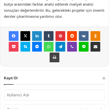
bütçe arasındaki farklar analiz edilerek maliyet analizi
sonuçları değerlendirilir. Bu, gelecekteki projeler için önemli
dersler çıkarılmasına yardımcı olur.
Facebook
X
LinkedIn
Tumblr
Pinterest
Reddit
VKontakte
Odnok
Pocket
Skype
Messenger
WhatsApp
Telegram
Viber
Line
E-Posta ile payla
Yazdır
Kayıt Ol