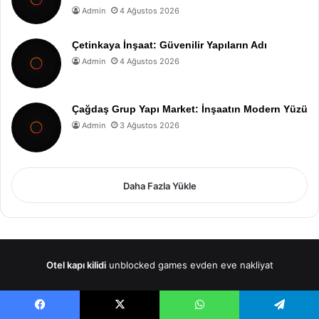
Admin
4 Ağustos 2026
Çetinkaya İnşaat: Güvenilir Yapıların Adı
Admin
4 Ağustos 2026
Çağdaş Grup Yapı Market: İnşaatın Modern Yüzü
Admin
3 Ağustos 2026
Daha Fazla Yükle
Otel kapı kilidi
unblocked games
evden eve nakliyat
Facebook
X
WhatsApp
Telegram