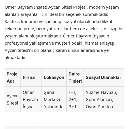
Ömer Bayram İnşaat: Aycan Sitesi Projesi, modern yaşam
alanları arayanlar için ideal bir seçenek sunmaktadır.
Kalitesi, konumu ve sağladığı sosyal olanaklarla dikkat
çeken bu proje, hem yatırımcılar hem de aileler için cazip bir
yaşam alanı oluşturmaktadır. Ömer Bayram İnşaat’ın
profesyonel yaklaşımı ve müşteri odaklı hizmet anlayışı,
Aycan Sitesi’ni ön plana çıkaran unsurlar arasında yer
almaktadır.
Proje
Daire
Firma
Lokasyon
Sosyal Olanaklar
Adı
Tipleri
Ömer
Şehir
1+1,
Yüzme Havuzu,
Aycan
Bayram
Merkezi
2+1,
Spor Alanları,
Sitesi
İnşaat
Yakınında
3+1
Oyun Parkları