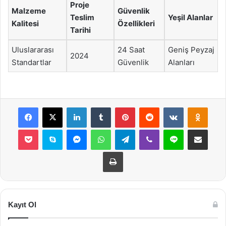
Proje
Malzeme
Güvenlik
Teslim
Yeşil Alanlar
Kalitesi
Özellikleri
Tarihi
Uluslararası
24 Saat
Geniş Peyzaj
2024
Standartlar
Güvenlik
Alanları
Facebook
X
LinkedIn
Tumblr
Pinterest
Reddit
VKontakte
Odnok
Pocket
Skype
Messenger
WhatsApp
Telegram
Viber
Line
E-Posta ile payla
Yazdır
Kayıt Ol