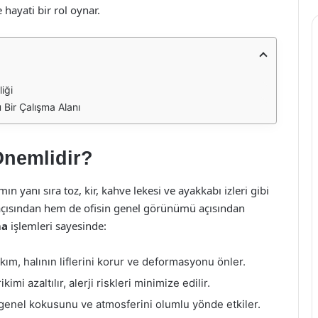
 hayati bir rol oynar.
iği
 Bir Çalışma Alanı
Önemlidir?
n yanı sıra toz, kir, kahve lekesi ve ayakkabı izleri gibi
n açısından hem de ofisin genel görünümü açısından
ma
işlemleri sayesinde:
ım, halının liflerini korur ve deformasyonu önler.
kimi azaltılır, alerji riskleri minimize edilir.
n genel kokusunu ve atmosferini olumlu yönde etkiler.