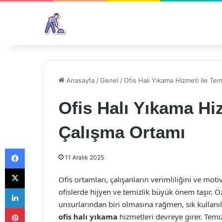
Anasayfa
/
Genel
/
Ofis Halı Yıkama Hizmeti ile Te
Ofis Halı Yıkama Hi
Çalışma Ortamı
Facebook
11 Aralık 2025
X
Ofis ortamları, çalışanların verimliliğini ve mo
LinkedIn
ofislerde hijyen ve temizlik büyük önem taşır. Öz
unsurlarından biri olmasına rağmen, sık kullanı
Pinterest
ofis halı yıkama
hizmetleri devreye girer. Temiz