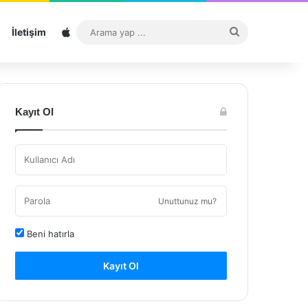
Sitemap
Arama
İletişim
yap
...
Kayıt Ol
Unuttunuz mu?
Beni hatırla
Kayıt Ol