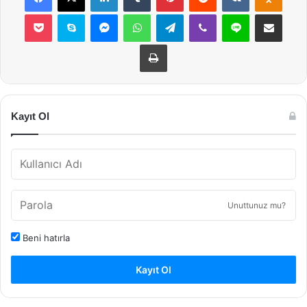
Pocket
Skype
Messenger
WhatsApp
Telegram
Viber
Line
E-Posta ile payla
Yazdır
Kayıt Ol
Unuttunuz mu?
Beni hatırla
Kayıt Ol