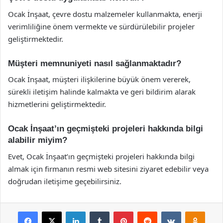
Ocak İnşaat, çevre dostu malzemeler kullanmakta, enerji
verimliliğine önem vermekte ve sürdürülebilir projeler
geliştirmektedir.
Müşteri memnuniyeti nasıl sağlanmaktadır?
Ocak İnşaat, müşteri ilişkilerine büyük önem vererek,
sürekli iletişim halinde kalmakta ve geri bildirim alarak
hizmetlerini geliştirmektedir.
Ocak İnşaat’ın geçmişteki projeleri hakkında bilgi
alabilir miyim?
Evet, Ocak İnşaat’ın geçmişteki projeleri hakkında bilgi
almak için firmanın resmi web sitesini ziyaret edebilir veya
doğrudan iletişime geçebilirsiniz.
Facebook
X
LinkedIn
Tumblr
Pinterest
Reddit
VKontakte
Odnok