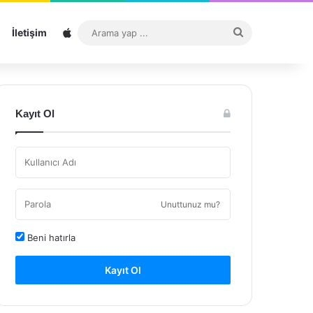
Sitemap
Arama
İletişim
yap
...
Kayıt Ol
Unuttunuz mu?
Beni hatırla
Kayıt Ol