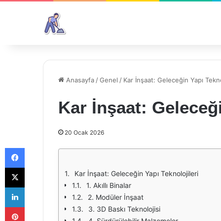
Anasayfa
/
Genel
/
Kar İnşaat: Geleceğin Yapı Teknol
Kar İnşaat: Geleceği
20 Ocak 2026
Facebook
X
Kar İnşaat: Geleceğin Yapı Teknolojileri
1. Akıllı Binalar
LinkedIn
2. Modüler İnşaat
Pinterest
3. 3D Baskı Teknolojisi
4. Sürdürülebilir Malzemeler