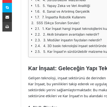
Skype
5. Yapay Zeka ve Veri Analitiği
6. Sanal ve Artırılmış Gerçeklik
E-Posta ile paylaş
7. İnşaatta Robotik Kullanımı
Yazdır
SSS (Sıkça Sorulan Sorular)
1. Kar İnşaat hangi inşaat teknolojilerini ku
2. Akıllı binaların avantajları nelerdir?
3. Modüler inşaatın faydaları nelerdir?
4. 3D baskı teknolojisi inşaat sektöründe n
5. Kar İnşaat'ın sürdürülebilir malzeme kulla
Kar İnşaat: Geleceğin Yapı Tek
Gelişen teknoloji, inşaat sektörünü de derinden
Kar İnşaat, bu yenilikleri takip ederek ve uygula
sektördeki yerini sağlamlaştırmaktadır. Bu makal
sektörüne etkileri ve Kar İnşaat’ın bu alandaki r