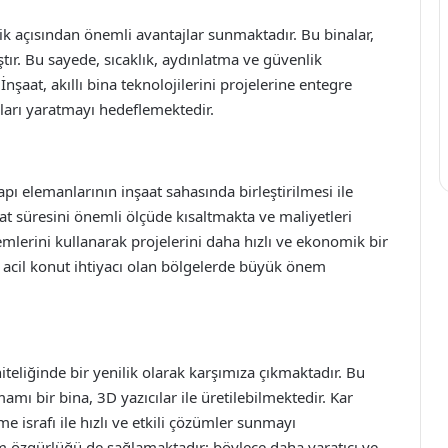
nlik açısından önemli avantajlar sunmaktadır. Bu binalar,
tır. Bu sayede, sıcaklık, aydınlatma ve güvenlik
İnşaat, akıllı bina teknolojilerini projelerine entegre
nları yaratmayı hedeflemektedir.
pı elemanlarının inşaat sahasında birleştirilmesi ile
aat süresini önemli ölçüde kısaltmakta ve maliyetleri
mlerini kullanarak projelerini daha hızlı ve ekonomik bir
 acil konut ihtiyacı olan bölgelerde büyük önem
iteliğinde bir yenilik olarak karşımıza çıkmaktadır. Bu
amı bir bina, 3D yazıcılar ile üretilebilmektedir. Kar
e israfı ile hızlı ve etkili çözümler sunmayı
 özgürlüğü de sağlamaktadır; böylece daha yaratıcı ve