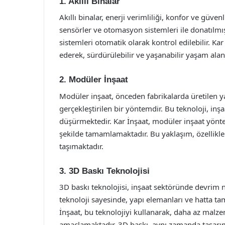
1. Akıllı Binalar
Akıllı binalar, enerji verimliliği, konfor ve güve
sensörler ve otomasyon sistemleri ile donatılmış
sistemleri otomatik olarak kontrol edilebilir. Kar 
ederek, sürdürülebilir ve yaşanabilir yaşam ala
2. Modüler İnşaat
Modüler inşaat, önceden fabrikalarda üretilen ya
gerçekleştirilen bir yöntemdir. Bu teknoloji, inş
düşürmektedir. Kar İnşaat, modüler inşaat yönte
şekilde tamamlamaktadır. Bu yaklaşım, özellikle
taşımaktadır.
3. 3D Baskı Teknolojisi
3D baskı teknolojisi, inşaat sektöründe devrim n
teknoloji sayesinde, yapı elemanları ve hatta tam
İnşaat, bu teknolojiyi kullanarak, daha az malzem
amaçlamaktadır. 3D baskı, aynı zamanda tasarım