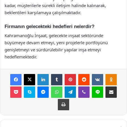
kadar, müşterilerle sürekli iletişim halinde kalınarak,
beklentileri karşılamaya çalışılmaktadır.
Firmanın gelecekteki hedefleri nelerdir?
Kahramanoğlu İnşaat, gelecekte inşaat sektöründe
büyümeye devam etmeyi, yeni projelerle portföyünü
genişletmeyi ve sürdürülebilir yapılar inşa etmeyi
hedeflemektedir.
Facebook
X
LinkedIn
Tumblr
Pinterest
Reddit
VKontakte
Odnok
Pocket
Skype
Messenger
WhatsApp
Telegram
Viber
Line
E-Posta ile payla
Yazdır