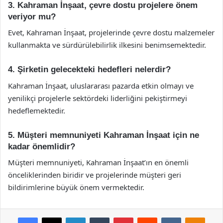
3. Kahraman İnşaat, çevre dostu projelere önem
veriyor mu?
Evet, Kahraman İnşaat, projelerinde çevre dostu malzemeler
kullanmakta ve sürdürülebilirlik ilkesini benimsemektedir.
4. Şirketin gelecekteki hedefleri nelerdir?
Kahraman İnşaat, uluslararası pazarda etkin olmayı ve
yenilikçi projelerle sektördeki liderliğini pekiştirmeyi
hedeflemektedir.
5. Müşteri memnuniyeti Kahraman İnşaat için ne
kadar önemlidir?
Müşteri memnuniyeti, Kahraman İnşaat’ın en önemli
önceliklerinden biridir ve projelerinde müşteri geri
bildirimlerine büyük önem vermektedir.
Facebook
X
LinkedIn
Tumblr
Pinterest
Reddit
VKontakte
Odnok