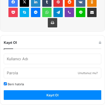
Pocket
Skype
Messenger
WhatsApp
Telegram
Viber
Line
E-Posta ile payla
Yazdır
Kayıt Ol
Unuttunuz mu?
Beni hatırla
Kayıt Ol