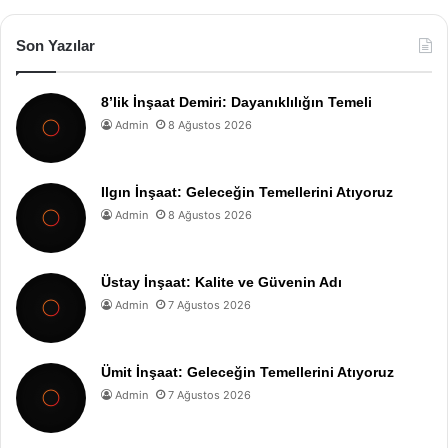
Son Yazılar
8’lik İnşaat Demiri: Dayanıklılığın Temeli
Admin
8 Ağustos 2026
Ilgın İnşaat: Geleceğin Temellerini Atıyoruz
Admin
8 Ağustos 2026
Üstay İnşaat: Kalite ve Güvenin Adı
Admin
7 Ağustos 2026
Ümit İnşaat: Geleceğin Temellerini Atıyoruz
Admin
7 Ağustos 2026