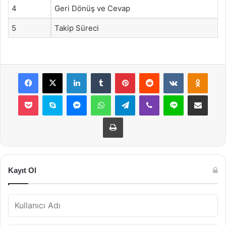
4
Geri Dönüş ve Cevap
5
Takip Süreci
Facebook
X
LinkedIn
Tumblr
Pinterest
Reddit
VKontakte
Odnok
Pocket
Skype
Messenger
WhatsApp
Telegram
Viber
Line
E-Posta ile payla
Yazdır
Kayıt Ol