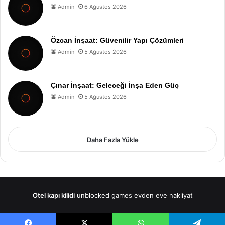
Admin
6 Ağustos 2026
Özcan İnşaat: Güvenilir Yapı Çözümleri
Admin
5 Ağustos 2026
Çınar İnşaat: Geleceği İnşa Eden Güç
Admin
5 Ağustos 2026
Daha Fazla Yükle
Otel kapı kilidi
unblocked games
evden eve nakliyat