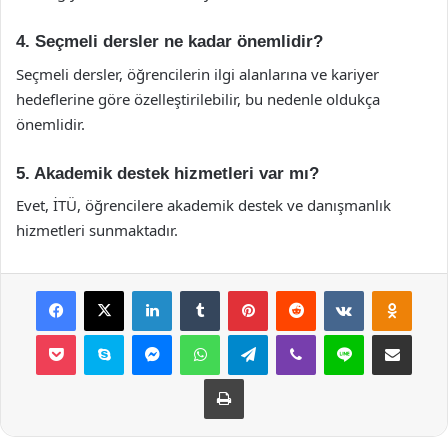
4. Seçmeli dersler ne kadar önemlidir?
Seçmeli dersler, öğrencilerin ilgi alanlarına ve kariyer
hedeflerine göre özelleştirilebilir, bu nedenle oldukça
önemlidir.
5. Akademik destek hizmetleri var mı?
Evet, İTÜ, öğrencilere akademik destek ve danışmanlık
hizmetleri sunmaktadır.
Facebook
X
LinkedIn
Tumblr
Pinterest
Reddit
VKontakte
Odnok
Pocket
Skype
Messenger
WhatsApp
Telegram
Viber
Line
E-Posta ile payla
Yazdır