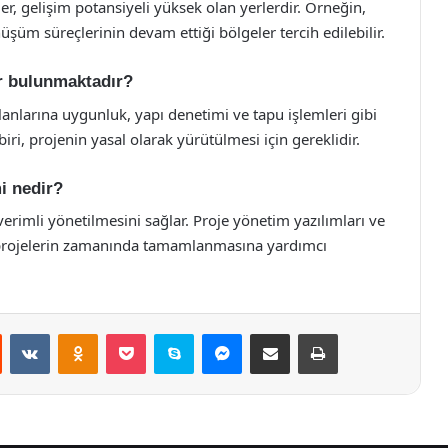
r, gelişim potansiyeli yüksek olan yerlerdir. Örneğin,
üşüm süreçlerinin devam ettiği bölgeler tercih edilebilir.
er bulunmaktadır?
lanlarına uygunluk, yapı denetimi ve tapu işlemleri gibi
iri, projenin yasal olarak yürütülmesi için gereklidir.
i nedir?
verimli yönetilmesini sağlar. Proje yönetim yazılımları ve
 projelerin zamanında tamamlanmasına yardımcı
st
Reddit
VKontakte
Odnoklassniki
Pocket
Skype
Messenger
E-Posta ile paylaş
Yazdır