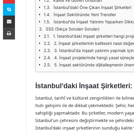
Kalite ve Güven Unsurları
Skype
İstanbul'daki Öne Çıkan İnşaat Şirketleri
İnşaat Sektöründe Yeni Trendler
E-Posta ile paylaş
İstanbul'da İnşaat Yatırımı Yaparken Dikk
Yazdır
SSS (Sıkça Sorulan Sorular)
1. İstanbul'daki inşaat şirketleri hangi pro
2. İnşaat şirketlerinin kalitesini nasıl değe
3. İstanbul'da inşaat yatırımı yapmak içi
4. İnşaat projelerinde hangi yasal süreçl
5. İnşaat sektöründe dijitalleşmenin önem
İstanbul’daki İnşaat Şirketleri
İstanbul, tarihî ve kültürel zenginlikleri ile bil
hızlı gelişimi ile de dikkat çekmektedir. Şehir, h
sahipliği yapmaktadır. Bu şirketler, modern yaşam 
İstanbul’un çehresini değiştirmekte ve şehirdeki
İstanbul’daki inşaat şirketlerinin sunduğu kalite