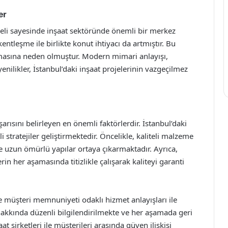
er
eli sayesinde inşaat sektöründe önemli bir merkez
kentleşme ile birlikte konut ihtiyacı da artmıştır. Bu
ırmasına neden olmuştur. Modern mimari anlayışı,
 yenilikler, İstanbul’daki inşaat projelerinin vazgeçilmez
arısını belirleyen en önemli faktörlerdir. İstanbul’daki
li stratejiler geliştirmektedir. Öncelikle, kaliteli malzeme
ve uzun ömürlü yapılar ortaya çıkarmaktadır. Ayrıca,
n her aşamasında titizlikle çalışarak kaliteyi garanti
ve müşteri memnuniyeti odaklı hizmet anlayışları ile
i hakkında düzenli bilgilendirilmekte ve her aşamada geri
t şirketleri ile müşterileri arasında güven ilişkisi