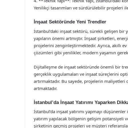
4. **Teknik Yapı**: Teknik Yapı, İstanbul’daki kon
Yenilikçi tasarımları ve sürdürülebilir projeleri i
İnşaat Sektöründe Yeni Trendler
İstanbul’daki inşaat sektörü, sürekli gelişen bir 
yapıların önemi artmıştır. İnşaat şirketleri, enerj
projelerini zenginleştirmektedir. Ayrıca, akıllı e
çözümleri gibi yenilikler, modern yaşamın gerekl
Dijitalleşme de inşaat sektöründe önemli bir tren
gerçeklik uygulamaları ve inşaat süreçlerini optim
artırmaktadır. Bu sayede, projelerin maliyetl
artmaktadır.
İstanbul’da İnşaat Yatırımı Yaparken Dikk
İstanbul’da inşaat yatırımı yapmayı düşünenler 
yatırım yapılacak bölgenin gelişim potansiyeli ve 
şirketinin geçmiş projeleri ve müşteri referansla