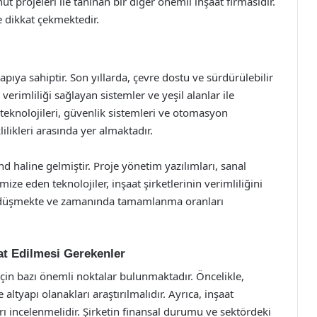
ut projeleri ile tanınan bir diğer önemli inşaat firmasıdır.
le dikkat çekmektedir.
yapıya sahiptir. Son yıllarda, çevre dostu ve sürdürülebilir
i verimliliği sağlayan sistemler ve yeşil alanlar ile
v teknolojileri, güvenlik sistemleri ve otomasyon
ilikleri arasında yer almaktadır.
d haline gelmiştir. Proje yönetim yazılımları, sanal
ize eden teknolojiler, inşaat şirketlerinin verimliliğini
eri düşmekte ve zamanında tamamlanma oranları
at Edilmesi Gerekenler
için bazı önemli noktalar bulunmaktadır. Öncelikle,
altyapı olanakları araştırılmalıdır. Ayrıca, inşaat
rı incelenmelidir. Şirketin finansal durumu ve sektördeki