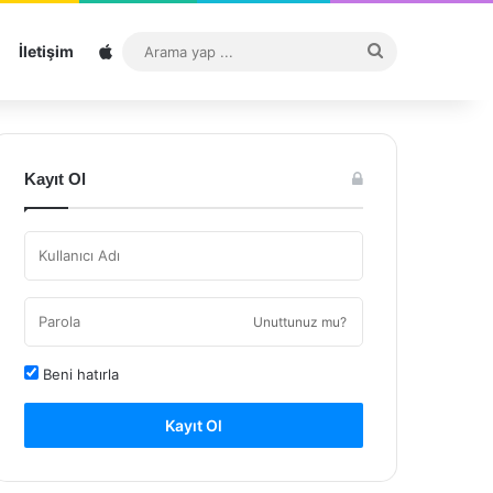
Sitemap
Arama
İletişim
yap
...
Kayıt Ol
Unuttunuz mu?
Beni hatırla
Kayıt Ol