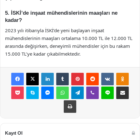
5. İSKİ’de inşaat mühendislerinin maaşları ne
kadar?
2023 yılı itibarıyla İSKİ’de yeni başlayan inşaat
mühendislerinin maaşları ortalama 10.000 TL ile 12.000 TL
arasında değişirken, deneyimli mühendisler için bu rakam
15.000 TL’ye kadar çıkabilmektedir.
Facebook
X
LinkedIn
Tumblr
Pinterest
Reddit
VKontakte
Odnok
Pocket
Skype
Messenger
WhatsApp
Telegram
Viber
Line
E-Posta ile payla
Yazdır
Kayıt Ol