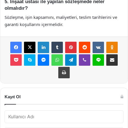
5. İnşaat ustası ile yapılan sözleşmede neler
olmalıdır?
Sözleşme, işin kapsamını, maliyetleri, teslim tarihlerini ve
garanti koşullarını içermelidir.
Facebook
X
LinkedIn
Tumblr
Pinterest
Reddit
VKontakte
Odnok
Pocket
Skype
Messenger
WhatsApp
Telegram
Viber
Line
E-Posta ile payla
Yazdır
Kayıt Ol