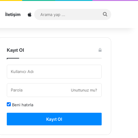
Sitemap
Arama
İletişim
yap
...
Kayıt Ol
Unuttunuz mu?
Beni hatırla
Kayıt Ol