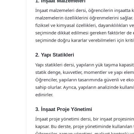
1. İnşaat Malzemeleri
İnşaat malzemeleri dersi, öğrencilerin inşaatta 
malzemelerin özelliklerini öğrenmelerini sağlar.
fiziksel ve kimyasal özellikleri, dayanıklılıkları 
seçiminde dikkat edilmesi gereken faktörler de e
seçiminde doğru kararlar verebilmeleri için krit
2. Yapı Statikleri
Yapı statikleri dersi, yapıların yük taşıma kapasi
statik denge, kuvvetler, momentler ve yapı elema
Öğrenciler, yapıların tasarımında güvenli ve eko
sahip olurlar. Ayrıca, yapıların analizinde kullan
edinirler.
3. İnşaat Proje Yönetimi
İnşaat proje yönetimi dersi, bir inşaat projesin
kapsar. Bu derste, proje yönetiminde kullanılan 
Öğrenciler, zaman yönetimi, maliyet kontrolü ve 