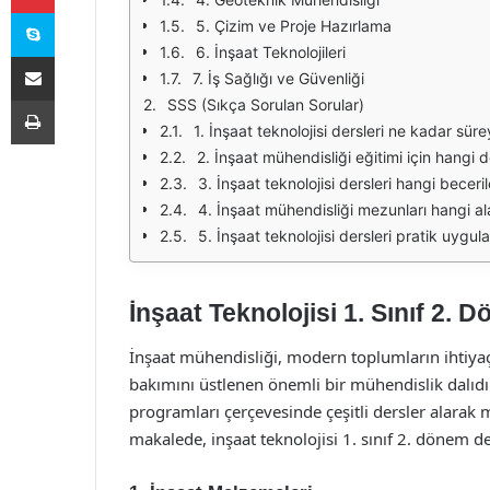
Skype
5. Çizim ve Proje Hazırlama
6. İnşaat Teknolojileri
E-Posta ile paylaş
7. İş Sağlığı ve Güvenliği
Yazdır
SSS (Sıkça Sorulan Sorular)
1. İnşaat teknolojisi dersleri ne kadar sü
2. İnşaat mühendisliği eğitimi için hangi 
3. İnşaat teknolojisi dersleri hangi beceril
4. İnşaat mühendisliği mezunları hangi ala
5. İnşaat teknolojisi dersleri pratik uygul
İnşaat Teknolojisi 1. Sınıf 2. 
İnşaat mühendisliği, modern toplumların ihtiyaç 
bakımını üstlenen önemli bir mühendislik dalıdır
programları çerçevesinde çeşitli dersler alarak m
makalede, inşaat teknolojisi 1. sınıf 2. dönem der