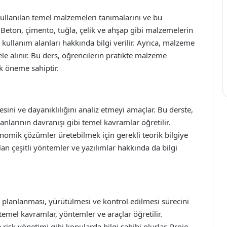
kullanılan temel malzemeleri tanımalarını ve bu
 Beton, çimento, tuğla, çelik ve ahşap gibi malzemelerin
ve kullanım alanları hakkında bilgi verilir. Ayrıca, malzeme
le alınır. Bu ders, öğrencilerin pratikte malzeme
ik öneme sahiptir.
tesini ve dayanıklılığını analiz etmeyi amaçlar. Bu derste,
nlarının davranışı gibi temel kavramlar öğretilir.
nomik çözümler üretebilmek için gerekli teorik bilgiye
ılan çeşitli yöntemler ve yazılımlar hakkında da bilgi
in planlanması, yürütülmesi ve kontrol edilmesi sürecini
temel kavramlar, yöntemler ve araçlar öğretilir.
risk yönetimi gibi konularda bilgi sahibi olurlar. Proje