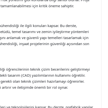
a tamamlanabilmesi için kritik öneme sahiptir.
endisliği ile ilgili konuları kapsar. Bu derste,
n etüdü, temel tasarımı ve zemin iyileştirme yöntemleri
ışını anlamak ve güvenli yapı temelleri tasarlamak için
mühendisliği, inşaat projelerinin güvenliği açısından son
ği öğrencilerinin teknik çizim becerilerini geliştirmeyi
ekli tasarım (CAD) yazılımlarının kullanımı öğretilir.
gerekli olan teknik çizimleri hazırlamayı öğrenirler.
i artırır ve iletişimde önemli bir rol oynar.
ri ve teknolojilerini kapsar. Bu derste, prefabrik yapılar,