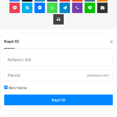
Pocket
Skype
Messenger
WhatsApp
Telegram
Viber
Line
E-Posta ile payla
Yazdır
Kayıt Ol
Unuttunuz mu?
Beni hatırla
Kayıt Ol