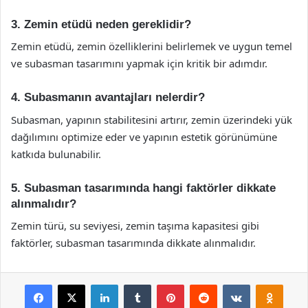
3. Zemin etüdü neden gereklidir?
Zemin etüdü, zemin özelliklerini belirlemek ve uygun temel
ve subasman tasarımını yapmak için kritik bir adımdır.
4. Subasmanın avantajları nelerdir?
Subasman, yapının stabilitesini artırır, zemin üzerindeki yük
dağılımını optimize eder ve yapının estetik görünümüne
katkıda bulunabilir.
5. Subasman tasarımında hangi faktörler dikkate
alınmalıdır?
Zemin türü, su seviyesi, zemin taşıma kapasitesi gibi
faktörler, subasman tasarımında dikkate alınmalıdır.
Facebook
X
LinkedIn
Tumblr
Pinterest
Reddit
VKontakte
Odnok