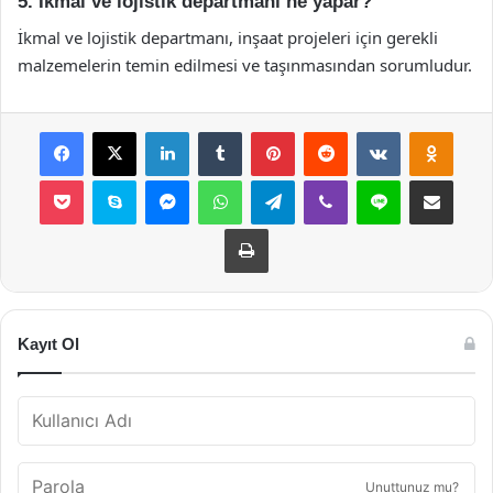
5. İkmal ve lojistik departmanı ne yapar?
İkmal ve lojistik departmanı, inşaat projeleri için gerekli
malzemelerin temin edilmesi ve taşınmasından sorumludur.
Facebook
X
LinkedIn
Tumblr
Pinterest
Reddit
VKontakte
Odnok
Pocket
Skype
Messenger
WhatsApp
Telegram
Viber
Line
E-Posta ile payla
Yazdır
Kayıt Ol
Unuttunuz mu?