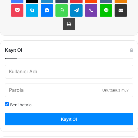
Pocket
Skype
Messenger
WhatsApp
Telegram
Viber
Line
E-Posta ile payla
Yazdır
Kayıt Ol
Unuttunuz mu?
Beni hatırla
Kayıt Ol