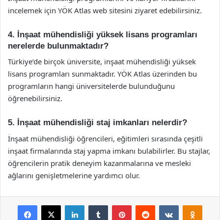
incelemek için YÖK Atlas web sitesini ziyaret edebilirsiniz.
4. İnşaat mühendisliği yüksek lisans programları
nerelerde bulunmaktadır?
Türkiye’de birçok üniversite, inşaat mühendisliği yüksek
lisans programları sunmaktadır. YÖK Atlas üzerinden bu
programların hangi üniversitelerde bulunduğunu
öğrenebilirsiniz.
5. İnşaat mühendisliği staj imkanları nelerdir?
İnşaat mühendisliği öğrencileri, eğitimleri sırasında çeşitli
inşaat firmalarında staj yapma imkanı bulabilirler. Bu stajlar,
öğrencilerin pratik deneyim kazanmalarına ve mesleki
ağlarını genişletmelerine yardımcı olur.
Facebook
X
LinkedIn
Tumblr
Pinterest
Reddit
VKontakte
Odnok