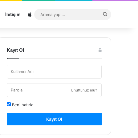
Sitemap
Arama
İletişim
yap
...
Kayıt Ol
Unuttunuz mu?
Beni hatırla
Kayıt Ol