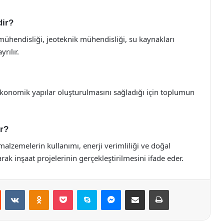
dir?
mühendisliği, jeoteknik mühendisliği, su kaynakları
rılır.
 ekonomik yapılar oluşturulmasını sağladığı için toplumun
ir?
malzemelerin kullanımı, enerji verimliliği ve doğal
ak inşaat projelerinin gerçekleştirilmesini ifade eder.
st
Reddit
VKontakte
Odnoklassniki
Pocket
Skype
Messenger
E-Posta ile paylaş
Yazdır