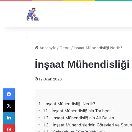
Anasayfa
/
Genel
/
İnşaat Mühendisliği Nedir?
İnşaat Mühendisliği
12 Ocak 2026
Facebook
X
İnşaat Mühendisliği Nedir?
İnşaat Mühendisliğinin Tarihçesi
LinkedIn
İnşaat Mühendisliğinin Alt Dalları
Pinterest
İnşaat Mühendislerinin Görevleri ve Sorum
Gelecek ve Sürdürülebilirlik