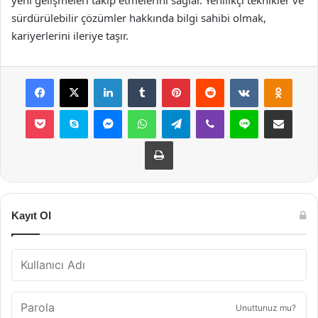
yeni gelişmeleri takip etmelerini sağlar. Yenilikçi teknikler ve
sürdürülebilir çözümler hakkında bilgi sahibi olmak,
kariyerlerini ileriye taşır.
Facebook
X
LinkedIn
Tumblr
Pinterest
Reddit
VKontakte
Odnok
Pocket
Skype
Messenger
WhatsApp
Telegram
Viber
Line
E-Posta ile payla
Yazdır
Kayıt Ol
Unuttunuz mu?