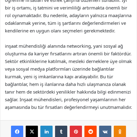
öğrenme fırsatları ve esnek çalışma düzenleri sunabilir. İyi
bir iş ortamı, iş tatmini ve verimliliği artırmakta önemli bir
rol oynamaktadır. Bu nedenle, adayların yalnızca maaşlarına
odaklanmak yerine, tüm iş şartlarını değerlendirmeleri ve
kendilerine en uygun olanı seçmeleri gerekmektedir.
inşaat mühendisliği alanında networking, yani sosyal ağ
oluşturma da kariyer fırsatlarını artıran önemli bir faktördür.
Sektör etkinliklerine katılmak, mesleki derneklere üye olmak
veya sosyal medya platformları üzerinde bağlantılar
kurmak, yeni iş imkanlarına kapı aralayabilir. Bu tür
bağlantılar, hem iş ilanlarına daha hızlı ulaşmanıza olanak
tanır hem de sektördeki yenilikler hakkında bilgi edinmenizi
sağlar. İnşaat mühendisleri, profesyonel yaşamlarının her
aşamasında bu tür fırsatları değerlendirmeyi unutmamalıdır.
Facebook
X
LinkedIn
Tumblr
Pinterest
Reddit
VKontakte
Odnok