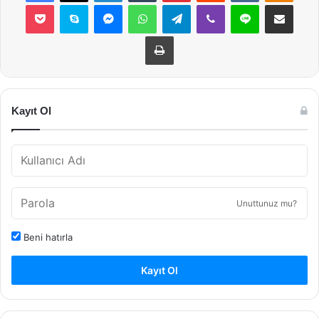
Pocket
Skype
Messenger
WhatsApp
Telegram
Viber
Line
E-Posta ile payla
Yazdır
Kayıt Ol
Unuttunuz mu?
Beni hatırla
Kayıt Ol