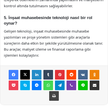
kontrol altında tutulmasını sağlayabilirler.
5. İnşaat muhasebesinde teknoloji nasıl bir rol
oynar?
Gelişen teknoloji, inşaat muhasebesinde muhasebe
yazılımları ve proje yönetim sistemleri gibi araçlarla
süreçlerin daha etkin bir şekilde yürütülmesine olanak tanır.
Bu araçlar, maliyet izleme ve finansal raporlama gibi
işlemleri kolaylaştırır.
Facebook
X
LinkedIn
Tumblr
Pinterest
Reddit
VKontakte
Odnok
Pocket
Skype
Messenger
WhatsApp
Telegram
Viber
Line
E-Posta ile payla
Yazdır