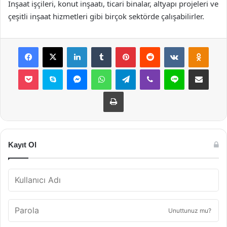
İnşaat işçileri, konut inşaatı, ticari binalar, altyapı projeleri ve
çeşitli inşaat hizmetleri gibi birçok sektörde çalışabilirler.
Facebook
X
LinkedIn
Tumblr
Pinterest
Reddit
VKontakte
Odnok
Pocket
Skype
Messenger
WhatsApp
Telegram
Viber
Line
E-Posta ile payla
Yazdır
Kayıt Ol
Unuttunuz mu?