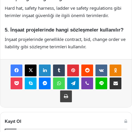
Hard hat, safety harness, ladder ve safety regulations gibi
terimler inşaat güvenliği ile ilgili önemli terimlerdir.
5. İnşaat projelerinde hangi sözleşmeler kullanılır?
İnşaat projelerinde genellikle contract, bid, change order ve
liability gibi sözleşme terimleri kullanılır.
Facebook
X
LinkedIn
Tumblr
Pinterest
Reddit
VKontakte
Odnok
Pocket
Skype
Messenger
WhatsApp
Telegram
Viber
Line
E-Posta ile payla
Yazdır
Kayıt Ol