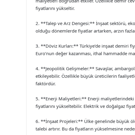
maliyetleri doğrudan etkiler. Özellikle demir cev
fiyatlarını yükseltir.
2. **Talep ve Arz Dengesi:** İnşaat sektörü, ek
olduğu dönemlerde fiyatlar artarken, arzın fazla
3. **Döviz Kurları:** Türkiye’de inşaat demiri fi
Euro’nun değer kazanması, ithal hammadde maliyet
4. **Jeopolitik Gelişmeler:** Savaşlar, ambargolar
etkileyebilir. Özellikle büyük üreticilerin faaliye
faktördür.
5. **Enerji Maliyetleri:** Enerji maliyetlerindeki
fiyatlarını yükseltebilir. Elektrik ve doğalgaz fiy
6. **İnşaat Projeleri:** Ülke genelinde büyük ölç
talebi artırır. Bu da fiyatların yükselmesine neden