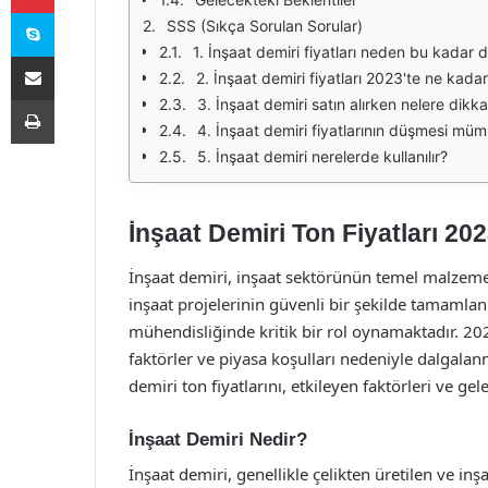
Skype
SSS (Sıkça Sorulan Sorular)
1. İnşaat demiri fiyatları neden bu kadar 
E-Posta ile paylaş
2. İnşaat demiri fiyatları 2023'te ne kada
Yazdır
3. İnşaat demiri satın alırken nelere dikk
4. İnşaat demiri fiyatlarının düşmesi m
5. İnşaat demiri nerelerde kullanılır?
İnşaat Demiri Ton Fiyatları 20
İnşaat demiri, inşaat sektörünün temel malzemele
inşaat projelerinin güvenli bir şekilde tamamla
mühendisliğinde kritik bir rol oynamaktadır. 2023 
faktörler ve piyasa koşulları nedeniyle dalgala
demiri ton fiyatlarını, etkileyen faktörleri ve gel
İnşaat Demiri Nedir?
İnşaat demiri, genellikle çelikten üretilen ve i