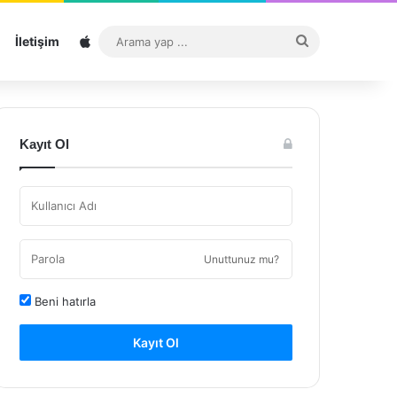
Sitemap
Arama
İletişim
yap
...
Kayıt Ol
Unuttunuz mu?
Beni hatırla
Kayıt Ol