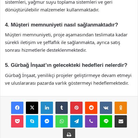
sistemleri, yağmur suyu toplama sistemleri ve geri
dönüştürülebilir malzemeler kullanmaktadır.
4. Müşteri memnuniyeti nasıl sağlanmaktadır?
Müşteri memnuniyeti, proje aşamasından teslimata kadar
sürekli iletişim ve şeffaflık ile sağlanmakta, ayrıca satış
sonrası hizmetlerle desteklenmektedir.
5. Gürbağ İnşaat’ın gelecekteki hedefleri nelerdir?
Gürbağ İnşaat, yenilikçi projeler geliştirmeye devam etmeyi
ve uluslararası pazarda varlık göstermeyi hedeflemektedir.
Facebook
X
LinkedIn
Tumblr
Pinterest
Reddit
VKontakte
Odnok
Pocket
Skype
Messenger
WhatsApp
Telegram
Viber
Line
E-Posta ile payla
Yazdır