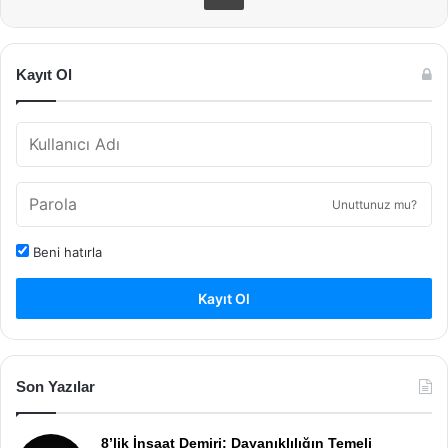
Kayıt Ol
Unuttunuz mu?
Beni hatırla
Kayıt Ol
Son Yazılar
8’lik İnşaat Demiri: Dayanıklılığın Temeli