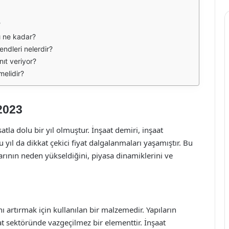
?
rı ne kadar?
endleri nelerdir?
anıt veriyor?
melidir?
2023
satla dolu bir yıl olmuştur. İnşaat demiri, inşaat
u yıl da dikkat çekici fiyat dalgalanmaları yaşamıştır. Bu
larının neden yükseldiğini, piyasa dinamiklerini ve
ı artırmak için kullanılan bir malzemedir. Yapıların
şaat sektöründe vazgeçilmez bir elementtir. İnşaat