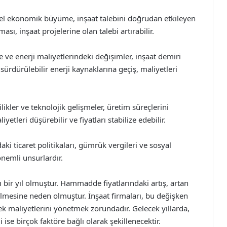
l ekonomik büyüme, inşaat talebini doğrudan etkileyen
, inşaat projelerine olan talebi artırabilir.
e enerji maliyetlerindeki değişimler, inşaat demiri
 sürdürülebilir enerji kaynaklarına geçiş, maliyetleri
likler ve teknolojik gelişmeler, üretim süreçlerini
yetleri düşürebilir ve fiyatları stabilize edebilir.
aki ticaret politikaları, gümrük vergileri ve sosyal
 önemli unsurlardır.
lı bir yıl olmuştur. Hammadde fiyatlarındaki artış, artan
kselmesine neden olmuştur. İnşaat firmaları, bu değişken
rek maliyetlerini yönetmek zorundadır. Gelecek yıllarda,
i ise birçok faktöre bağlı olarak şekillenecektir.