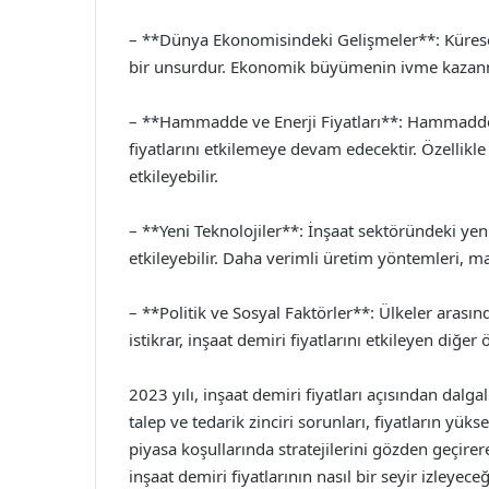
– **Dünya Ekonomisindeki Gelişmeler**: Kürese
bir unsurdur. Ekonomik büyümenin ivme kazanması
– **Hammadde ve Enerji Fiyatları**: Hammadde v
fiyatlarını etkilemeye devam edecektir. Özellikle
etkileyebilir.
– **Yeni Teknolojiler**: İnşaat sektöründeki yeni
etkileyebilir. Daha verimli üretim yöntemleri, mali
– **Politik ve Sosyal Faktörler**: Ülkeler arasınd
istikrar, inşaat demiri fiyatlarını etkileyen diğer
2023 yılı, inşaat demiri fiyatları açısından dalga
talep ve tedarik zinciri sorunları, fiyatların yü
piyasa koşullarında stratejilerini gözden geçire
inşaat demiri fiyatlarının nasıl bir seyir izleyeceğ