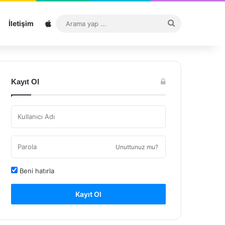
Sitemap
Arama
İletişim
yap
...
Kayıt Ol
Unuttunuz mu?
Beni hatırla
Kayıt Ol