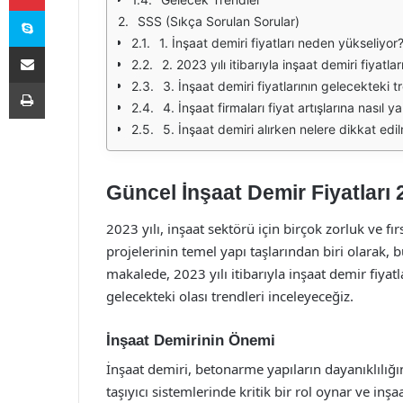
Skype
SSS (Sıkça Sorulan Sorular)
1. İnşaat demiri fiyatları neden yükseliyor
E-Posta ile paylaş
2. 2023 yılı itibarıyla inşaat demiri fiyatla
Yazdır
3. İnşaat demiri fiyatlarının gelecekteki tr
4. İnşaat firmaları fiyat artışlarına nasıl y
5. İnşaat demiri alırken nelere dikkat edil
Güncel İnşaat Demir Fiyatları 
2023 yılı, inşaat sektörü için birçok zorluk ve fır
projelerinin temel yapı taşlarından biri olarak, b
makalede, 2023 yılı itibarıyla inşaat demir fiyat
gelecekteki olası trendleri inceleyeceğiz.
İnşaat Demirinin Önemi
İnşaat demiri, betonarme yapıların dayanıklılığın
taşıyıcı sistemlerinde kritik bir rol oynar ve in