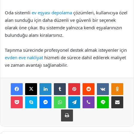
Oda sistemli
ev eşyası depolama
çözümleri, kullanıcıya özel
alan sunduğu için daha düzenli ve güvenli bir seçenek
olarak öne çıkar. Bu sistemde yalnızca kendi eşyalarınızın
bulunduğu alanı kiralarsınız.
Taşınma sürecinde profesyonel destek almak isteyenler için
evden eve nakliyat
hizmeti de sürece dahil edilerek maliyet
ve zaman avantajı sağlanabilir.
Facebook
X
LinkedIn
Tumblr
Pinterest
Reddit
VKontakte
Odnok
Pocket
Skype
Messenger
WhatsApp
Telegram
Viber
Line
E-Posta ile payla
Yazdır