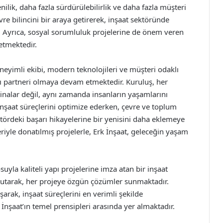
nilik, daha fazla sürdürülebilirlik ve daha fazla müşteri
e bilincini bir araya getirerek, inşaat sektöründe
 Ayrıca, sosyal sorumluluk projelerine de önem veren
etmektedir.
eneyimli ekibi, modern teknolojileri ve müşteri odaklı
pı partneri olmaya devam etmektedir. Kuruluş, her
inalar değil, aynı zamanda insanların yaşamlarını
 İnşaat süreçlerini optimize ederken, çevre ve toplum
ktördeki başarı hikayelerine bir yenisini daha eklemeye
eleriyle donatılmış projelerle, Erk İnşaat, geleceğin yaşam
yla kaliteli yapı projelerine imza atan bir inşaat
da tutarak, her projeye özgün çözümler sunmaktadır.
rak, inşaat süreçlerini en verimli şekilde
k İnşaat’ın temel prensipleri arasında yer almaktadır.