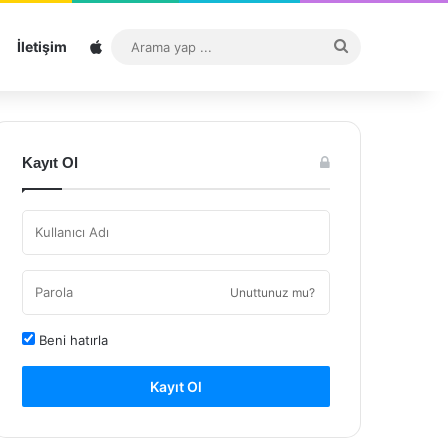
Sitemap
Arama
İletişim
yap
...
Kayıt Ol
Unuttunuz mu?
Beni hatırla
Kayıt Ol