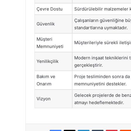
Çevre Dostu
Sürdürülebilir malzemeler k
Çalışanların güvenliğine bü
Güvenlik
standartlarına uymaktadır.
Müşteri
Müşterileriyle sürekli iletişi
Memnuniyeti
Modern inşaat tekniklerini t
Yenilikçilik
gerçekleştirir.
Bakım ve
Proje tesliminden sonra da 
Onarım
memnuniyetini destekler.
Gelecek projelerde de benze
Vizyon
atmayı hedeflemektedir.
Facebook
X
LinkedIn
Tumblr
Pintere