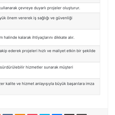
ullanarak çevreye duyarlı projeler oluşturur.
yük önem vererek iş sağlığı ve güvenliği
m halinde kalarak ihtiyaçlarını dikkate alır.
akip ederek projeleri hızlı ve maliyet etkin bir şekilde
sürdürülebilir hizmetler sunarak müşteri
r kalite ve hizmet anlayışıyla büyük başarılara imza
st
Reddit
VKontakte
Odnoklassniki
Pocket
Skype
Messenger
E-Posta ile paylaş
Yazdır