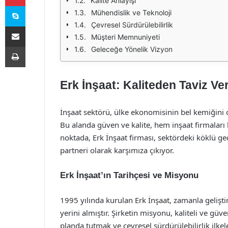
Kalite Anlayışı
Skype
Mühendislik ve Teknoloji
Çevresel Sürdürülebilirlik
E-Posta ile paylaş
Müşteri Memnuniyeti
Yazdır
Geleceğe Yönelik Vizyon
Erk İnşaat: Kaliteden Taviz Ve
İnşaat sektörü, ülke ekonomisinin bel kemiğini o
Bu alanda güven ve kalite, hem inşaat firmaları 
noktada, Erk İnşaat firması, sektördeki köklü ge
partneri olarak karşımıza çıkıyor.
Erk İnşaat’ın Tarihçesi ve Misyonu
1995 yılında kurulan Erk İnşaat, zamanla geliştird
yerini almıştır. Şirketin misyonu, kaliteli ve gü
planda tutmak ve çevresel sürdürülebilirlik ilkel