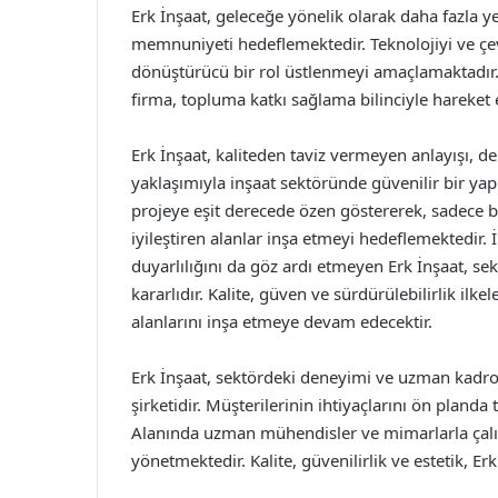
Erk İnşaat, geleceğe yönelik olarak daha fazla ye
memnuniyeti hedeflemektedir. Teknolojiyi ve çevr
dönüştürücü bir rol üstlenmeyi amaçlamaktadır.
firma, topluma katkı sağlama bilinciyle hareket 
Erk İnşaat, kaliteden taviz vermeyen anlayışı, d
yaklaşımıyla inşaat sektöründe güvenilir bir ya
projeye eşit derecede özen göstererek, sadece b
iyileştiren alanlar inşa etmeyi hedeflemektedir.
duyarlılığını da göz ardı etmeyen Erk İnşaat, se
kararlıdır. Kalite, güven ve sürdürülebilirlik ilk
alanlarını inşa etmeye devam edecektir.
Erk İnşaat, sektördeki deneyimi ve uzman kadrosu
şirketidir. Müşterilerinin ihtiyaçlarını ön plan
Alanında uzman mühendisler ve mimarlarla çalışa
yönetmektedir. Kalite, güvenilirlik ve estetik, Er