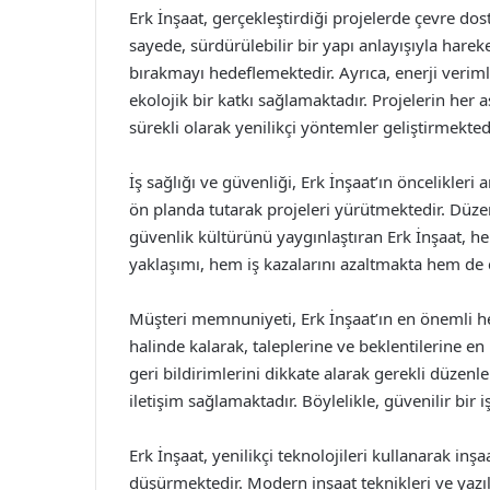
Erk İnşaat, gerçekleştirdiği projelerde çevre 
sayede, sürdürülebilir bir yapı anlayışıyla harek
bırakmayı hedeflemektedir. Ayrıca, enerji verim
ekolojik bir katkı sağlamaktadır. Projelerin her
sürekli olarak yenilikçi yöntemler geliştirmektedi
İş sağlığı ve güvenliği, Erk İnşaat’ın öncelikleri 
ön planda tutarak projeleri yürütmektedir. Düzenl
güvenlik kültürünü yaygınlaştıran Erk İnşaat, h
yaklaşımı, hem iş kazalarını azaltmakta hem de 
Müşteri memnuniyeti, Erk İnşaat’ın en önemli hede
halinde kalarak, taleplerine ve beklentilerine 
geri bildirimlerini dikkate alarak gerekli düzen
iletişim sağlamaktadır. Böylelikle, güvenilir bir i
Erk İnşaat, yenilikçi teknolojileri kullanarak inş
düşürmektedir. Modern inşaat teknikleri ve yazı