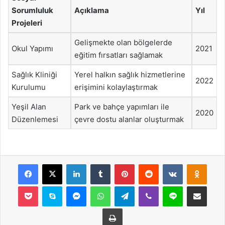
Sorumluluk
Açıklama
Yıl
Projeleri
Gelişmekte olan bölgelerde
Okul Yapımı
2021
eğitim fırsatları sağlamak
Sağlık Kliniği
Yerel halkın sağlık hizmetlerine
2022
Kurulumu
erişimini kolaylaştırmak
Yeşil Alan
Park ve bahçe yapımları ile
2020
Düzenlemesi
çevre dostu alanlar oluşturmak
Facebook
X
LinkedIn
Tumblr
Pinterest
Reddit
VKontakte
Odnok
Pocket
Skype
Messenger
WhatsApp
Telegram
Viber
Line
E-Posta ile payla
Yazdır