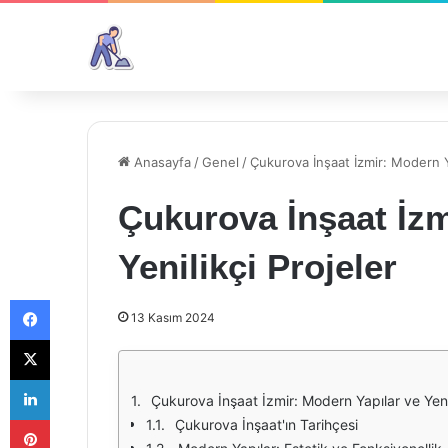
Anasayfa
/
Genel
/
Çukurova İnşaat İzmir: Modern Ya
Çukurova İnşaat İzm
Yenilikçi Projeler
Facebook
13 Kasım 2024
X
LinkedIn
Çukurova İnşaat İzmir: Modern Yapılar ve Yenil
Pinterest
Çukurova İnşaat'ın Tarihçesi