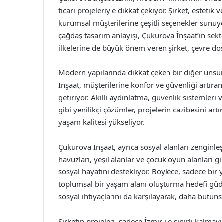
ticari projeleriyle dikkat çekiyor. Şirket, estetik
kurumsal müşterilerine çeşitli seçenekler sunuyo
çağdaş tasarım anlayışı, Çukurova İnşaat’ın sekt
ilkelerine de büyük önem veren şirket, çevre do
Modern yapılarında dikkat çeken bir diğer unsur 
İnşaat, müşterilerine konfor ve güvenliği artıran
getiriyor. Akıllı aydınlatma, güvenlik sistemleri
gibi yenilikçi çözümler, projelerin cazibesini ar
yaşam kalitesi yükseliyor.
Çukurova İnşaat, ayrıca sosyal alanları zenginle
havuzları, yeşil alanlar ve çocuk oyun alanları gi
sosyal hayatını destekliyor. Böylece, sadece b
toplumsal bir yaşam alanı oluşturma hedefi güdüy
sosyal ihtiyaçlarını da karşılayarak, daha bütü
Şirketin projeleri, sadece İzmir ile sınırlı kalmay