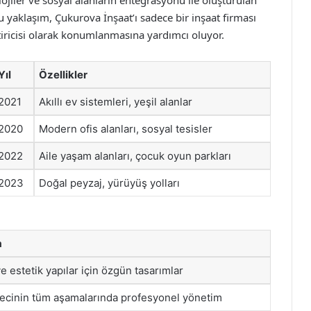
nolojiler ve sosyal alanların entegrasyonu ile oluşturulan
Bu yaklaşım, Çukurova İnşaat’ı sadece bir inşaat firması
tiricisi olarak konumlanmasına yardımcı oluyor.
Yıl
Özellikler
2021
Akıllı ev sistemleri, yeşil alanlar
2020
Modern ofis alanları, sosyal tesisler
2022
Aile yaşam alanları, çocuk oyun parkları
2023
Doğal peyzaj, yürüyüş yolları
a
 estetik yapılar için özgün tasarımlar
recinin tüm aşamalarında profesyonel yönetim