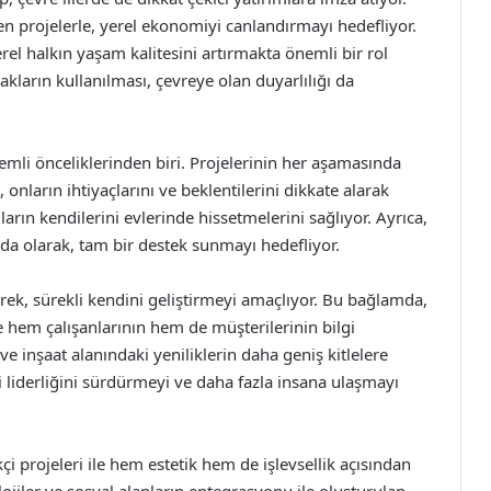
n projelerle, yerel ekonomiyi canlandırmayı hedefliyor.
l halkın yaşam kalitesini artırmakta önemli bir rol
kların kullanılması, çevreye olan duyarlılığı da
mli önceliklerinden biri. Projelerinin her aşamasında
, onların ihtiyaçlarını ve beklentilerini dikkate alarak
ıların kendilerini evlerinde hissetmelerini sağlıyor. Ayrıca,
nda olarak, tam bir destek sunmayı hedefliyor.
erek, sürekli kendini geliştirmeyi amaçlıyor. Bu bağlamda,
e hem çalışanlarının hem de müşterilerinin bilgi
ve inşaat alanındaki yeniliklerin daha geniş kitlelere
i liderliğini sürdürmeyi ve daha fazla insana ulaşmayı
i projeleri ile hem estetik hem de işlevsellik açısından