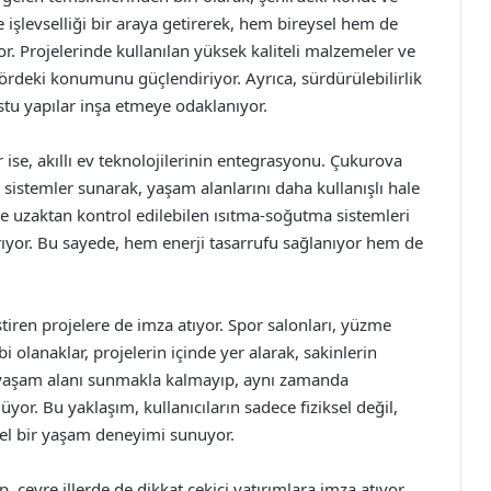
 ve işlevselliği bir araya getirerek, hem bireysel hem de
r. Projelerinde kullanılan yüksek kaliteli malzemeler ve
ördeki konumunu güçlendiriyor. Ayrıca, sürdürülebilirlik
stu yapılar inşa etmeye odaklanıyor.
ise, akıllı ev teknolojilerinin entegrasyonu. Çukurova
 sistemler sunarak, yaşam alanlarını daha kullanışlı hale
 ve uzaktan kontrol edilebilen ısıtma-soğutma sistemleri
tırıyor. Bu sayede, hem enerji tasarrufu sağlanıyor hem de
ştiren projelere de imza atıyor. Spor salonları, yüzme
bi olanaklar, projelerin içinde yer alarak, sakinlerin
ir yaşam alanı sunmakla kalmayıp, aynı zamanda
or. Bu yaklaşım, kullanıcıların sadece fiziksel değil,
nsel bir yaşam deneyimi sunuyor.
ıp, çevre illerde de dikkat çekici yatırımlara imza atıyor.