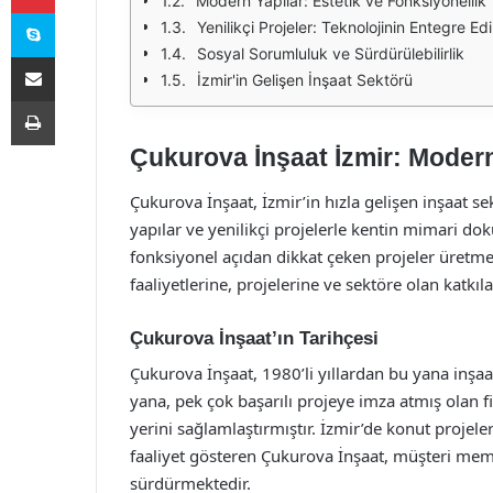
Modern Yapılar: Estetik ve Fonksiyonellik
Skype
Yenilikçi Projeler: Teknolojinin Entegre Ed
Sosyal Sorumluluk ve Sürdürülebilirlik
E-Posta ile paylaş
İzmir'in Gelişen İnşaat Sektörü
Yazdır
Çukurova İnşaat İzmir: Modern 
Çukurova İnşaat, İzmir’in hızla gelişen inşaat 
yapılar ve yenilikçi projelerle kentin mimari d
fonksiyonel açıdan dikkat çeken projeler üretme
faaliyetlerine, projelerine ve sektöre olan katkıla
Çukurova İnşaat’ın Tarihçesi
Çukurova İnşaat, 1980’li yıllardan bu yana inşa
yana, pek çok başarılı projeye imza atmış olan 
yerini sağlamlaştırmıştır. İzmir’de konut projeleri
faaliyet gösteren Çukurova İnşaat, müşteri me
sürdürmektedir.