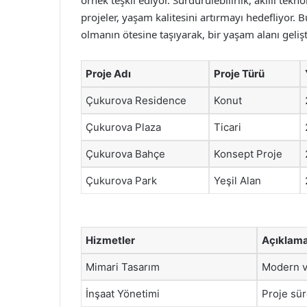
örnek teşkil ediyor. Sürdürülebilirlik, akıllı tek
projeler, yaşam kalitesini artırmayı hedefliyor. 
olmanın ötesine taşıyarak, bir yaşam alanı geliş
Proje Adı
Proje Türü
Çukurova Residence
Konut
Çukurova Plaza
Ticari
Çukurova Bahçe
Konsept Proje
Çukurova Park
Yeşil Alan
Hizmetler
Açıklam
Mimari Tasarım
Modern ve
İnşaat Yönetimi
Proje sü