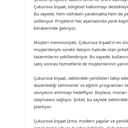
Çukurova İnşaat, bölgesel kalkınmayı destekleye
Bu sayede, hem istihdam yaratmakta hem de yere
üstleniyor. Projelerin her aşamasında yerel kayna
beraberinde getiriyor.
Müşteri memnuniyeti, Çukurova İnşaat’ın en öne
müşterileriyle sürekli iletişim halinde olan şirket
tasarımlarını şekillendiriyor. Bu sayede, kullanıc
satış sonrası hizmetlerle de müşterilerinin yanı
Çukurova İnşaat, sektördeki yenilikleri takip ed
düzenlediği seminerler ve eğitim programları il
seviyesini artırmayı hedefliyor. Böylece, mimari 
ulaşmasını sağlıyor. Şirket, bu sayede sektördek
planlıyor.
Çukurova İnşaat İzmir, modern yapılar ve yenilikç