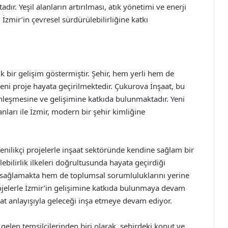
dır. Yeşil alanların artırılması, atık yönetimi ve enerji
 İzmir’in çevresel sürdürülebilirliğine katkı
k bir gelişim göstermiştir. Şehir, hem yerli hem de
yeni proje hayata geçirilmektedir. Çukurova İnşaat, bu
nleşmesine ve gelişimine katkıda bulunmaktadır. Yeni
lanları ile İzmir, modern bir şehir kimliğine
enilikçi projelerle inşaat sektöründe kendine sağlam bir
lebilirlik ilkeleri doğrultusunda hayata geçirdiği
 sağlamakta hem de toplumsal sorumluluklarını yerine
ojelerle İzmir’in gelişimine katkıda bulunmaya devam
at anlayışıyla geleceği inşa etmeye devam ediyor.
len temsilcilerinden biri olarak, şehirdeki konut ve