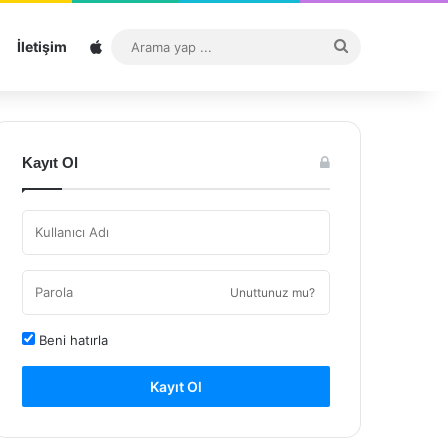
Sitemap
Arama
İletişim
yap
...
Kayıt Ol
Unuttunuz mu?
Beni hatırla
Kayıt Ol