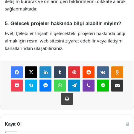
iletişim kurarak ve onların geri bildirimlerini dikkate alarak
sağlanmaktadır.
5. Gelecek projeler hakkında bilgi alabilir miyim?
Evet, Çelebiler İnşaat’ın gelecekteki projeleri hakkında bilgi
almak için resmi web sitesini ziyaret edebilir veya iletişim
kanallarından ulaşabilirsiniz.
Facebook
X
LinkedIn
Tumblr
Pinterest
Reddit
VKontakte
Odnok
Pocket
Skype
Messenger
WhatsApp
Telegram
Viber
Line
E-Posta ile payla
Yazdır
Kayıt Ol