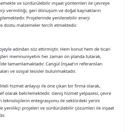
mekte ve sürdürülebilir inşaat yöntemleri ile çevreye
rji verimliliği, geri dönüşüm ve doğal kaynakların
lemektedir. Projelerinde yenilenebilir enerji
re dostu malzemeler tercih etmektedir.
rojeyle adından söz ettirmiştir. Hem konut hem de ticari
üşteri memnuniyetini her zaman ön planda tutarak,
lde tamamlamaktadır. Cangül İnşaat’ın referansları
ları ve sosyal tesisler bulunmaktadır.
teli hizmet anlayışı ile öne çıkan bir firma olarak,
 olarak belirlemektedir. Geniş hizmet yelpazesi, çevre
n teknolojilerin entegrasyonu ile sektördeki yerini
 yenilikçi projeleri ve sürdürülebilir çözümleri ile inşaat
ır.