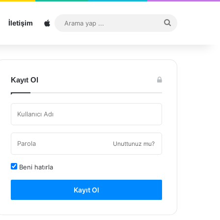
Sitemap
Arama
İletişim
yap
...
Kayıt Ol
Unuttunuz mu?
Beni hatırla
Kayıt Ol