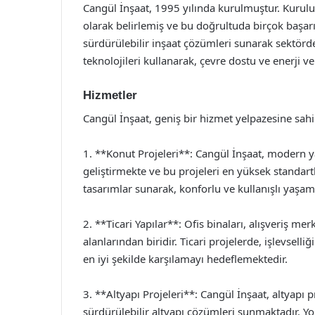
Cangül İnşaat, 1995 yılında kurulmuştur. Kurul
olarak belirlemiş ve bu doğrultuda birçok başarıl
sürdürülebilir inşaat çözümleri sunarak sektörde
teknolojileri kullanarak, çevre dostu ve enerji v
Hizmetler
Cangül İnşaat, geniş bir hizmet yelpazesine sahi
1. **Konut Projeleri**: Cangül İnşaat, modern y
geliştirmekte ve bu projeleri en yüksek standartl
tasarımlar sunarak, konforlu ve kullanışlı yaşam
2. **Ticari Yapılar**: Ofis binaları, alışveriş mer
alanlarından biridir. Ticari projelerde, işlevselliği
en iyi şekilde karşılamayı hedeflemektedir.
3. **Altyapı Projeleri**: Cangül İnşaat, altyapı 
sürdürülebilir altyapı çözümleri sunmaktadır. Yol