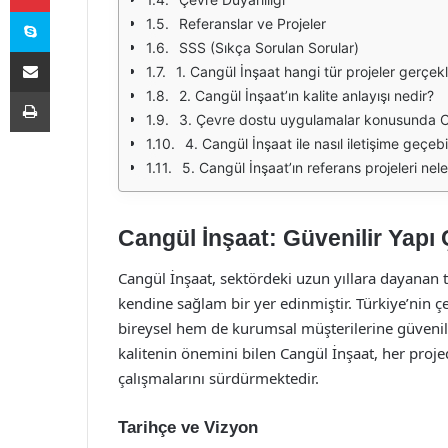
Skype
Referanslar ve Projeler
SSS (Sıkça Sorulan Sorular)
E-Posta ile paylaş
1. Cangül İnşaat hangi tür projeler gerçek
Yazdır
2. Cangül İnşaat’ın kalite anlayışı nedir?
3. Çevre dostu uygulamalar konusunda Ca
4. Cangül İnşaat ile nasıl iletişime geçebi
5. Cangül İnşaat’ın referans projeleri nele
Cangül İnşaat: Güvenilir Yapı
Cangül İnşaat, sektördeki uzun yıllara dayanan te
kendine sağlam bir yer edinmiştir. Türkiye’nin çe
bireysel hem de kurumsal müşterilerine güvenil
kalitenin önemini bilen Cangül İnşaat, her pr
çalışmalarını sürdürmektedir.
Tarihçe ve Vizyon