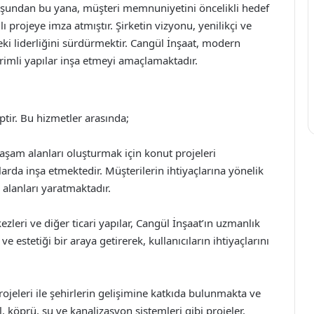
uşundan bu yana, müşteri memnuniyetini öncelikli hedef
ı projeye imza atmıştır. Şirketin vizyonu, yenilikçi ve
ki liderliğini sürdürmektir. Cangül İnşaat, modern
erimli yapılar inşa etmeyi amaçlamaktadır.
ptir. Bu hizmetler arasında;
aşam alanları oluşturmak için konut projeleri
arda inşa etmektedir. Müşterilerin ihtiyaçlarına yönelik
 alanları yaratmaktadır.
kezleri ve diğer ticari yapılar, Cangül İnşaat’ın uzmanlık
 ve estetiği bir araya getirerek, kullanıcıların ihtiyaçlarını
projeleri ile şehirlerin gelişimine katkıda bulunmakta ve
, köprü, su ve kanalizasyon sistemleri gibi projeler,