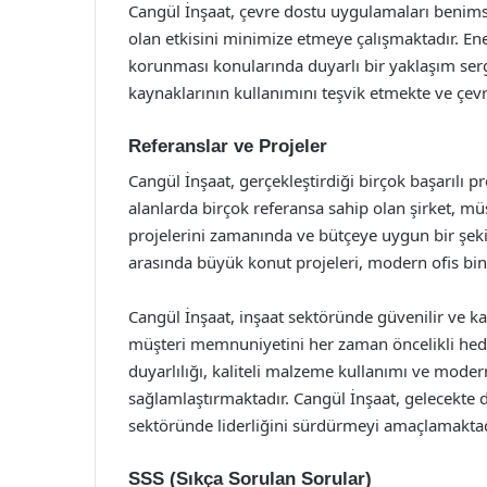
Cangül İnşaat, çevre dostu uygulamaları benimse
olan etkisini minimize etmeye çalışmaktadır. Ene
korunması konularında duyarlı bir yaklaşım sergi
kaynaklarının kullanımını teşvik etmekte ve çev
Referanslar ve Projeler
Cangül İnşaat, gerçekleştirdiği birçok başarılı p
alanlarda birçok referansa sahip olan şirket, m
projelerini zamanında ve bütçeye uygun bir şeki
arasında büyük konut projeleri, modern ofis bina
Cangül İnşaat, inşaat sektöründe güvenilir ve kali
müşteri memnuniyetini her zaman öncelikli hedef
duyarlılığı, kaliteli malzeme kullanımı ve moder
sağlamlaştırmaktadır. Cangül İnşaat, gelecekte de
sektöründe liderliğini sürdürmeyi amaçlamaktad
SSS (Sıkça Sorulan Sorular)