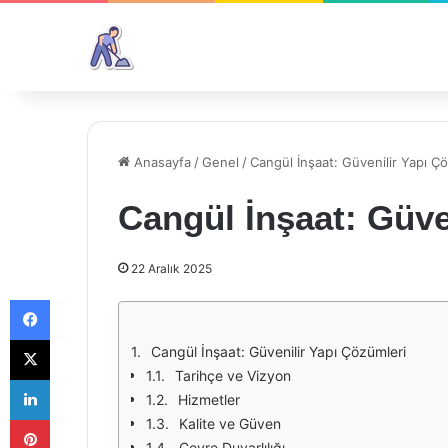
Anasayfa
/
Genel
/
Cangül İnşaat: Güvenilir Yapı Ç
Cangül İnşaat: Güve
22 Aralık 2025
Facebook
X
Cangül İnşaat: Güvenilir Yapı Çözümleri
Tarihçe ve Vizyon
LinkedIn
Hizmetler
Pinterest
Kalite ve Güven
Çevre Duyarlılığı