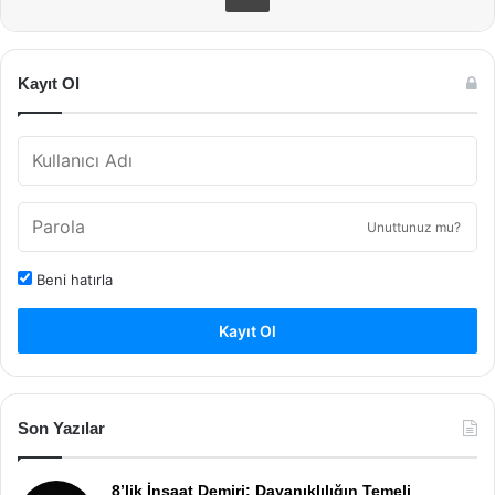
Kayıt Ol
Unuttunuz mu?
Beni hatırla
Kayıt Ol
Son Yazılar
8’lik İnşaat Demiri: Dayanıklılığın Temeli