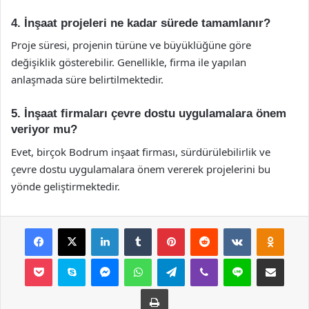
4. İnşaat projeleri ne kadar sürede tamamlanır?
Proje süresi, projenin türüne ve büyüklüğüne göre
değişiklik gösterebilir. Genellikle, firma ile yapılan
anlaşmada süre belirtilmektedir.
5. İnşaat firmaları çevre dostu uygulamalara önem
veriyor mu?
Evet, birçok Bodrum inşaat firması, sürdürülebilirlik ve
çevre dostu uygulamalara önem vererek projelerini bu
yönde geliştirmektedir.
Facebook
X
LinkedIn
Tumblr
Pinterest
Reddit
VKontakte
Odnok
Pocket
Skype
Messenger
WhatsApp
Telegram
Viber
Line
E-Posta ile payla
Yazdır