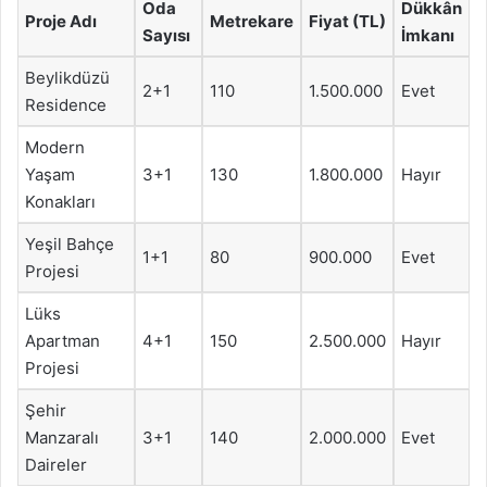
Oda
Dükkân
Proje Adı
Metrekare
Fiyat (TL)
Sayısı
İmkanı
Beylikdüzü
2+1
110
1.500.000
Evet
Residence
Modern
Yaşam
3+1
130
1.800.000
Hayır
Konakları
Yeşil Bahçe
1+1
80
900.000
Evet
Projesi
Lüks
Apartman
4+1
150
2.500.000
Hayır
Projesi
Şehir
Manzaralı
3+1
140
2.000.000
Evet
Daireler