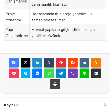
Danışmanlık
danışmanlık hizmeti.
Proje
Her aşamada titiz proje yönetimi ile
Yönetimi
zamanında teslimat.
Yapı
Mevcut yapıların güçlendirilmesi için
Güçlendirme
yenilikçi çözümler.
Facebook
X
LinkedIn
Tumblr
Pinterest
Reddit
VKontakte
Odnok
Pocket
Skype
Messenger
WhatsApp
Telegram
Viber
Line
E-Posta ile payla
Yazdır
Kayıt Ol