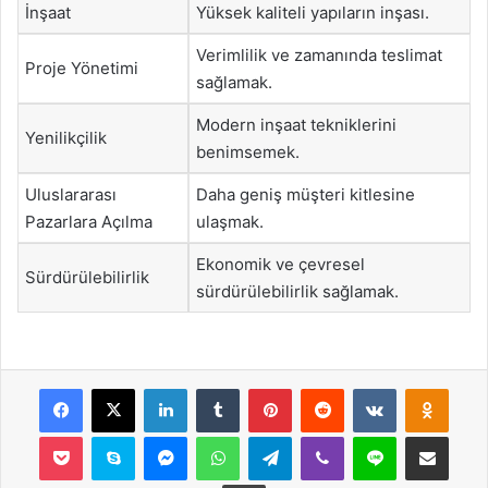
İnşaat
Yüksek kaliteli yapıların inşası.
Verimlilik ve zamanında teslimat
Proje Yönetimi
sağlamak.
Modern inşaat tekniklerini
Yenilikçilik
benimsemek.
Uluslararası
Daha geniş müşteri kitlesine
Pazarlara Açılma
ulaşmak.
Ekonomik ve çevresel
Sürdürülebilirlik
sürdürülebilirlik sağlamak.
Facebook
X
LinkedIn
Tumblr
Pinterest
Reddit
VKontakte
Odnok
Pocket
Skype
Messenger
WhatsApp
Telegram
Viber
Line
E-Posta ile payla
Yazdır