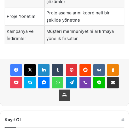
çözümler
Proje aşamalarını koordineli bir
Proje Yönetimi
şekilde yönetme
Kampanya ve
Müşteri memnuniyetini artırmaya
İndirimler
yönelik fırsatlar
Facebook
X
LinkedIn
Tumblr
Pinterest
Reddit
VKontakte
Odnok
Pocket
Skype
Messenger
WhatsApp
Telegram
Viber
Line
E-Posta ile payla
Yazdır
Kayıt Ol