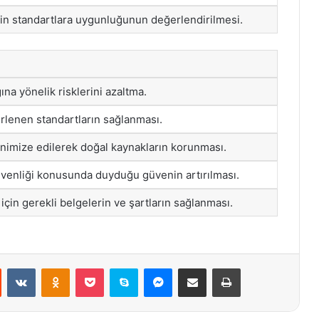
n standartlara uygunluğunun değerlendirilmesi.
ına yönelik risklerini azaltma.
rlenen standartların sağlanması.
inimize edilerek doğal kaynakların korunması.
enliği konusunda duyduğu güvenin artırılması.
 için gerekli belgelerin ve şartların sağlanması.
st
Reddit
VKontakte
Odnoklassniki
Pocket
Skype
Messenger
E-Posta ile paylaş
Yazdır