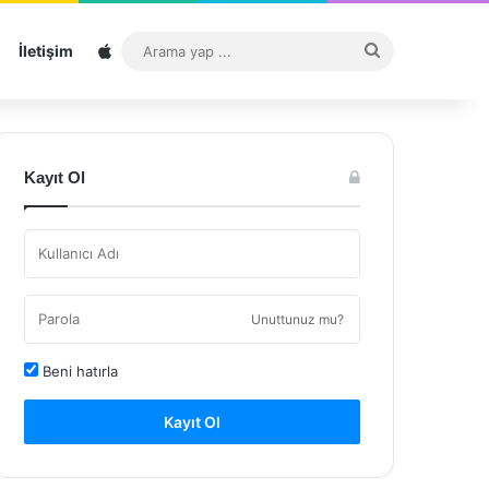
Sitemap
Arama
İletişim
yap
...
Kayıt Ol
Unuttunuz mu?
Beni hatırla
Kayıt Ol