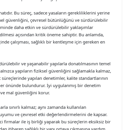
atıdır. Bu süreç, sadece yasaların gerekliliklerini yerine
 güvenliğini, çevresel bütünlüğünü ve sürdürülebilir
timinde daha etkin ve sürdürülebilir yaklaşımlar
ilmesi açısından kritik öneme sahiptir. Bu anlamda,
içinde çalışması, sağlıklı bir kentleşme için gereken en
dürülebilir ve yaşanabilir yapılarla donatılmasının temel
alnızca yapıların fiziksel güvenliğini sağlamakla kalmaz,
 süreçlerinde yapılan denetimler, kalite standartlarının
ler önünde bulundurur. İyi uygulanmış bir denetim
 ve mal güvenliğini korur.
larla sınırlı kalmaz; aynı zamanda kullanılan
a uyumu ve çevresel etki değerlendirmelerini de kapsar.
firmalar ile iş birliği yaparak bu süreçlerin eksiksiz bir
dan itibaren sağlıklı bir yapı ortaya çıkmasına yardım