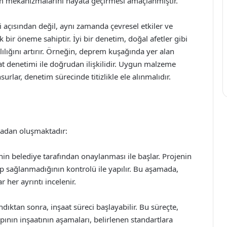
tim mekanizmalarını hayata geçirmesi amaçlanmıştır.
i açısından değil, aynı zamanda çevresel etkiler ve
bir öneme sahiptir. İyi bir denetim, doğal afetler gibi
lığını artırır. Örneğin, deprem kuşağında yer alan
aat denetimi ile doğrudan ilişkilidir. Uygun malzeme
surlar, denetim sürecinde titizlikle ele alınmalıdır.
madan oluşmaktadır:
nin belediye tarafından onaylanması ile başlar. Projenin
nıp sağlanmadığının kontrolü ile yapılır. Bu aşamada,
her ayrıntı incelenir.
ndıktan sonra, inşaat süreci başlayabilir. Bu süreçte,
 Yapının inşaatının aşamaları, belirlenen standartlara