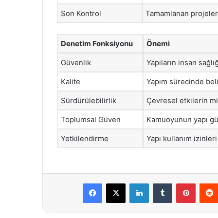
Son Kontrol
Tamamlanan projeleri
Denetim Fonksiyonu
Önemi
Güvenlik
Yapıların insan sağlığ
Kalite
Yapım sürecinde beli
Sürdürülebilirlik
Çevresel etkilerin m
Toplumsal Güven
Kamuoyunun yapı güv
Yetkilendirme
Yapı kullanım izinleri
Facebook
X
LinkedIn
Tumblr
Pintere