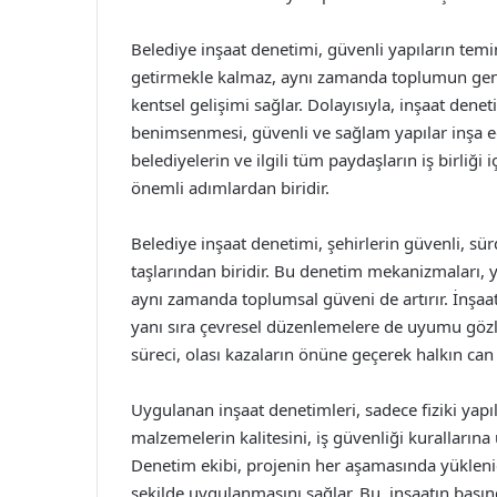
Belediye inşaat denetimi, güvenli yapıların temin
getirmekle kalmaz, aynı zamanda toplumun genel
kentsel gelişimi sağlar. Dolayısıyla, inşaat dene
benimsenmesi, güvenli ve sağlam yapılar inşa ed
belediyelerin ve ilgili tüm paydaşların iş birliği 
önemli adımlardan biridir.
Belediye inşaat denetimi, şehirlerin güvenli, sür
taşlarından biridir. Bu denetim mekanizmaları, y
aynı zamanda toplumsal güveni de artırır. İnşaat
yanı sıra çevresel düzenlemelere de uyumu göz
süreci, olası kazaların önüne geçerek halkın can
Uygulanan inşaat denetimleri, sadece fiziki yapı
malzemelerin kalitesini, iş güvenliği kuralların
Denetim ekibi, projenin her aşamasında yüklenici 
şekilde uygulanmasını sağlar. Bu, inşaatın başın