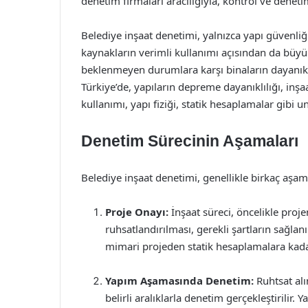
denetim firmaları aracılığıyla, kontrol ve dene
Belediye inşaat denetimi, yalnızca yapı güvenliğ
kaynakların verimli kullanımı açısından da büyük 
beklenmeyen durumlara karşı binaların dayanıklı
Türkiye’de, yapıların depreme dayanıklılığı, inş
kullanımı, yapı fiziği, statik hesaplamalar gibi un
Denetim Sürecinin Aşamaları
Belediye inşaat denetimi, genellikle birkaç aşa
Proje Onayı:
İnşaat süreci, öncelikle proje
ruhsatlandırılması, gerekli şartların sağla
mimari projeden statik hesaplamalara kadar 
Yapım Aşamasında Denetim:
Ruhtsat alı
belirli aralıklarla denetim gerçekleştirilir.