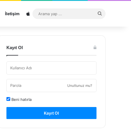
Sitemap
Arama
İletişim
yap
...
Kayıt Ol
Unuttunuz mu?
Beni hatırla
Kayıt Ol