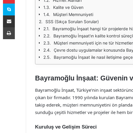
Hizmet Alanları
Skype
Kalite ve Güven
Müşteri Memnuniyeti
E-Posta ile paylaş
SSS (Sıkça Sorulan Sorular)
Yazdır
Bayramoğlu İnşaat hangi tür projelerde h
Bayramoğlu İnşaat'ın kalite kontrol süreçler
Müşteri memnuniyeti için ne tür hizmetle
Çevre dostu uygulamalar konusunda Bayr
Bayramoğlu İnşaat ile nasıl iletişime geçe
Bayramoğlu İnşaat: Güvenin v
Bayramoğlu İnşaat, Türkiye’nin inşaat sektöründe
çıkan bir firmadır. 1990 yılında kurulan Bayram
takip ederek, müşteri memnuniyetini ön planda
sunduğu çeşitli hizmetler ve projeler ile hem b
Kuruluş ve Gelişim Süreci