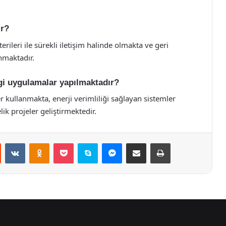
ır?
ileri ile sürekli iletişim halinde olmakta ve geri
nmaktadır.
ngi uygulamalar yapılmaktadır?
kullanmakta, enerji verimliliği sağlayan sistemler
ik projeler geliştirmektedir.
st
Reddit
VKontakte
Odnoklassniki
Pocket
Skype
Messenger
E-Posta ile paylaş
Yazdır