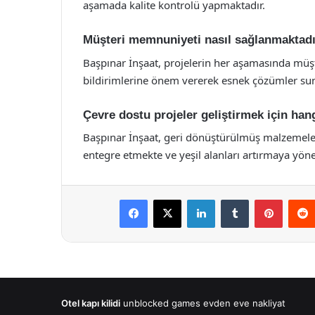
aşamada kalite kontrolü yapmaktadır.
Müşteri memnuniyeti nasıl sağlanmaktad
Başpınar İnşaat, projelerin her aşamasında müşter
bildirimlerine önem vererek esnek çözümler su
Çevre dostu projeler geliştirmek için ha
Başpınar İnşaat, geri dönüştürülmüş malzemeler 
entegre etmekte ve yeşil alanları artırmaya yönel
Facebook
X
LinkedIn
Tumblr
Pintere
Otel kapı kilidi
unblocked games
evden eve nakliyat