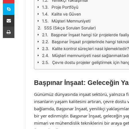
Yenilikçi Yaklaşımlar
Skype
Proje Portföyü
Kalite ve Güven
E-Posta ile paylaş
Müşteri Memnuniyeti
Yazdır
SSS (Sıkça Sorulan Sorular)
Başpınar İnşaat hangi tür projelerde faal
Başpınar İnşaat projelerinde hangi teknolo
Kalite kontrol süreçleri nasıl işlemektedir?
Müşteri memnuniyeti nasıl sağlanmaktadı
Çevre dostu projeler geliştirmek için ha
Başpınar İnşaat: Geleceğin Yap
Günümüz dünyasında inşaat sektörü, yalnızca fi
insanların yaşam kalitesini artıran, çevre dostu 
bağlamda, Başpınar İnşaat, yenilikçi yaklaşımlar
bir yer edinmiştir. Başpınar İnşaat, geleceğin y
mimari ve mühendislik tekniklerini bir araya ge