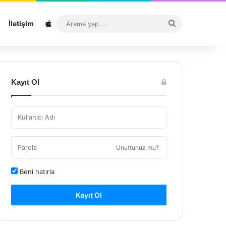
Sitemap
Arama
İletişim
yap
...
Kayıt Ol
Unuttunuz mu?
Beni hatırla
Kayıt Ol