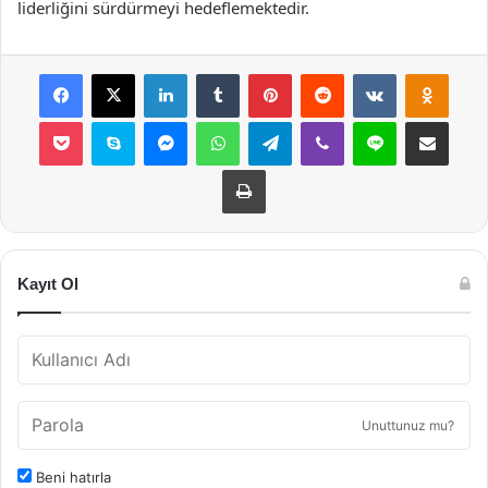
liderliğini sürdürmeyi hedeflemektedir.
Facebook
X
LinkedIn
Tumblr
Pinterest
Reddit
VKontakte
Odnok
Pocket
Skype
Messenger
WhatsApp
Telegram
Viber
Line
E-Posta ile payla
Yazdır
Kayıt Ol
Unuttunuz mu?
Beni hatırla