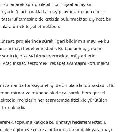
 kullanarak sürdürülebilir bir inşaat anlayışını
uyarlılığı artırmakla kalmayıp, aynı zamanda enerji
e tasarruf etmesine de katkıda bulunmaktadır. Şirket, bu
malara örnek teşkil etmektedir.
şaat, projelerinde sürekli geri bildirim almayı ve bu
ini artırmayı hedeflemektedir. Bu bağlamda, şirketin
e sorun için 7/24 hizmet vermekte, müşterilerin
de, Ataç İnşaat, sektördeki rekabet avantajını korumakta
aynı zamanda fonksiyonelliği de ön planda tutmaktadır. Bu
zman mimar ve mühendislerle çalışarak, hem görsel
ektedir. Projelerin her aşamasında titizlikle yürütülen
artırmaktadır.
vererek, topluma katkıda bulunmayı hedeflemektedir.
özellikle eğitim ve çevre alanlarında farkındalık yaratmayı