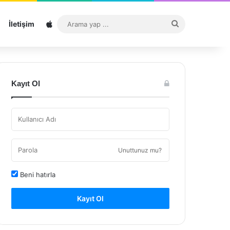
Sitemap
Arama
İletişim
yap
...
Kayıt Ol
Unuttunuz mu?
Beni hatırla
Kayıt Ol